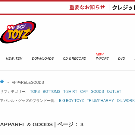
NEW ITEM
DOWNLOADS
CD & RECORD
IMPORT
DVD
>
APPAREL&GOODS
サブカテゴリー:
TOPS
BOTTOMS
T-SHIRT
CAP
GOODS
OUTLET
アパレル・グッズのブランド一覧:
BIG BOY TOYZ
TRIUMPHARMY
OIL WORK
APPAREL & GOODS | ページ： 3