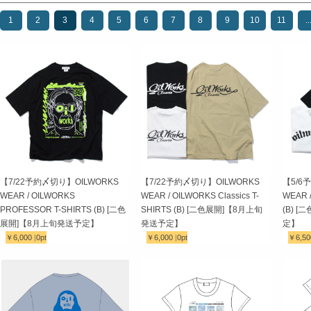
1
2
3
4
5
6
7
8
9
10
11
..
【7/22予約〆切り】OILWORKS
【7/22予約〆切り】OILWORKS
【5/6
WEAR / OILWORKS
WEAR / OILWORKS Classics T-
WEAR /
PROFESSOR T-SHIRTS (B) [二色
SHIRTS (B) [二色展開]【8月上旬
(B) 
展開]【8月上旬発送予定】
発送予定】
定】
￥6,000
|
0pt
￥6,000
|
0pt
￥6,5