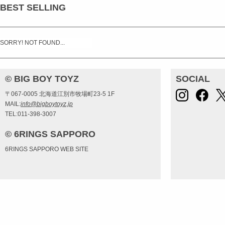
BEST SELLING
SORRY! NOT FOUND...
© BIG BOY TOYZ
SOCIAL
〒067-0005 北海道江別市牧場町23-5 1F
MAIL:
info@bigboytoyz.jp
TEL:011-398-3007
© 6RINGS SAPPORO
6RINGS SAPPORO WEB SITE