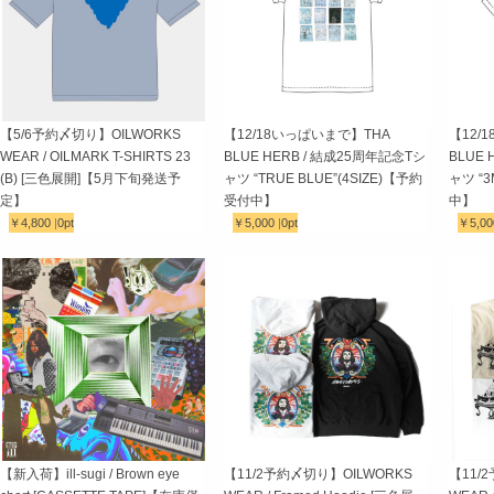
【5/6予約〆切り】OILWORKS
【12/18いっぱいまで】THA
【12/
WEAR / OILMARK T-SHIRTS 23
BLUE HERB / 結成25周年記念Tシ
BLUE
(B) [三色展開]【5月下旬発送予
ャツ “TRUE BLUE”(4SIZE)【予約
ャツ “
定】
受付中】
中】
￥4,800
|
0pt
￥5,000
|
0pt
￥5,0
【新入荷】ill-sugi / Brown eye
【11/2予約〆切り】OILWORKS
【11/