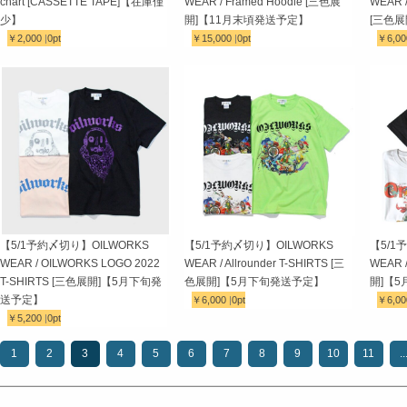
chart [CASSETTE TAPE]【在庫僅
WEAR / Framed Hoodie [三色展
WEAR /
少】
開]【11月末頃発送予定】
[三色
￥2,000
|
0pt
￥15,000
|
0pt
￥6,0
【5/1予約〆切り】OILWORKS
【5/1予約〆切り】OILWORKS
【5/1
WEAR / OILWORKS LOGO 2022
WEAR / Allrounder T-SHIRTS [三
WEAR /
T-SHIRTS [三色展開]【5月下旬発
色展開]【5月下旬発送予定】
開]【
送予定】
￥6,000
|
0pt
￥6,0
￥5,200
|
0pt
1
2
3
4
5
6
7
8
9
10
11
..