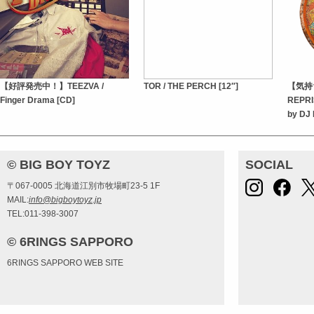
【好評発売中！】TEEZVA /
TOR / THE PERCH [12″]
【気持
Finger Drama [CD]
REPRIS
by DJ
© BIG BOY TOYZ
SOCIAL
〒067-0005 北海道江別市牧場町23-5 1F
MAIL:
info@bigboytoyz.jp
TEL:011-398-3007
© 6RINGS SAPPORO
6RINGS SAPPORO WEB SITE