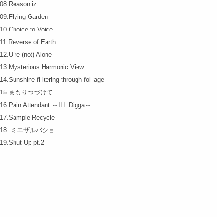
08.Reason iz. . .
09.Flying Garden
10.Choice to Voice
11.Reverse of Earth
12.U’re (not) Alone
13.Mysterious Harmonic View
14.Sunshine fi ltering through fol iage
15.まもりつづけて
16.Pain Attendant ～ILL Digga～
17.Sample Recycle
18. ミエザルバショ
19.Shut Up pt.2