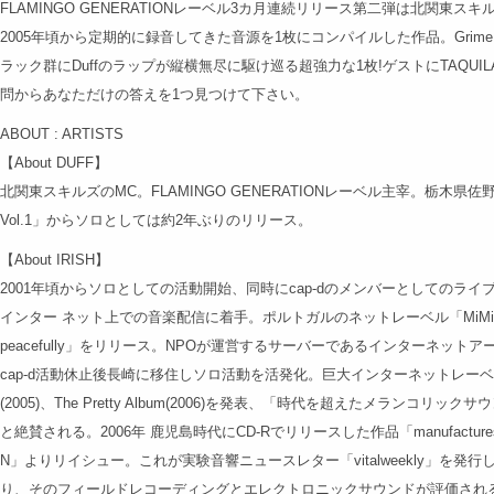
FLAMINGO GENERATIONレーベル3カ月連続リリース第二弾は北関東スキル
2005年頃から定期的に録音してきた音源を1枚にコンパイルした作品。Grime～Ele
ラック群にDuffのラップが縦横無尽に駆け巡る超強力な1枚!ゲストにTAQUILA
問からあなただけの答えを1つ見つけて下さい。
ABOUT : ARTISTS
【About DUFF】
北関東スキルズのMC。FLAMINGO GENERATIONレーベル主宰。栃木県佐野市
Vol.1」からソロとしては約2年ぶりのリリース。
【About IRISH】
2001年頃からソロとしての活動開始、同時にcap-dのメンバーとしてのライ
インター ネット上での音楽配信に着手。ポルトガルのネットレーベル「MiMi Recor
peacefully」をリリース。NPOが運営するサーバーであるインターネット
cap-d活動休止後長崎に移住しソロ活動を活発化。巨大インターネットレーベル「testt
(2005)、The Pretty Album(2006)を発表、「時代を超えたメラン
と絶賛される。2006年 鹿児島時代にCD-Rでリリースした作品「manufact
N」よりリイシュー。これが実験音響ニュースレター「vitalweekly」を発行してい
り、そのフィールドレコーディングとエレクトロニックサウンドが評価され