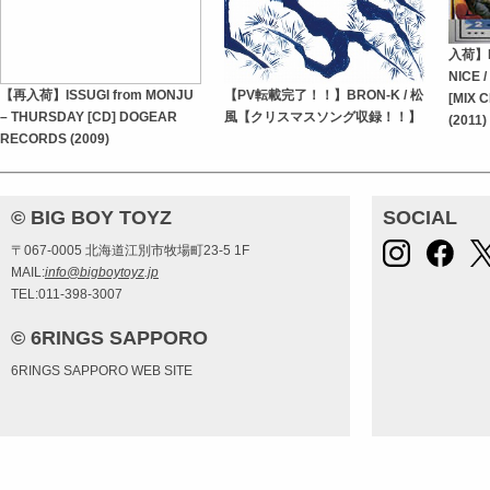
入荷】I
NICE 
【再入荷】ISSUGI from MONJU
【PV転載完了！！】BRON-K / 松
[MIX 
– THURSDAY [CD] DOGEAR
風【クリスマスソング収録！！】
(2011)
RECORDS (2009)
© BIG BOY TOYZ
SOCIAL
〒067-0005 北海道江別市牧場町23-5 1F
MAIL:
info@bigboytoyz.jp
TEL:011-398-3007
© 6RINGS SAPPORO
6RINGS SAPPORO WEB SITE