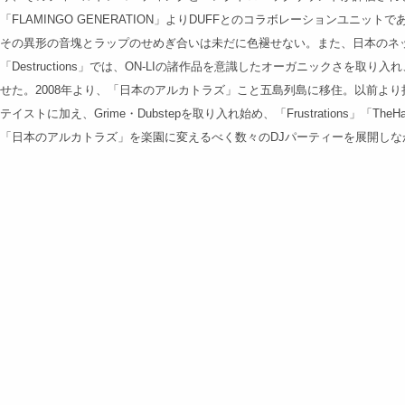
「FLAMINGO GENERATION」よりDUFFとのコラボレーションユニット
その異形の音塊とラップのせめぎ合いは未だに色褪せない。また、日本のネッ
「Destructions」では、ON-LIの諸作品を意識したオーガニックさを取
せた。2008年より、「日本のアルカトラズ」こと五島列島に移住。以前よ
テイストに加え、Grime・Dubstepを取り入れ始め、「Frustrations」「T
「日本のアルカトラズ」を楽園に変えるべく数々のDJパーティーを展開しな