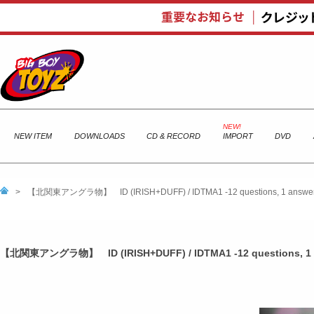
NEW ITEM
DOWNLOADS
CD & RECORD
IMPORT
DVD
>
【北関東アングラ物】 ID (IRISH+DUFF) / IDTMA1 -12 questions, 1 answe
【北関東アングラ物】 ID (IRISH+DUFF) / IDTMA1 -12 questions, 1 