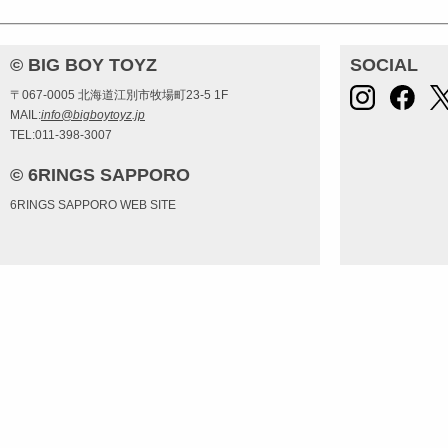
© BIG BOY TOYZ
SOCIAL
〒067-0005 北海道江別市牧場町23-5 1F
MAIL:
info@bigboytoyz.jp
TEL:011-398-3007
© 6RINGS SAPPORO
6RINGS SAPPORO WEB SITE