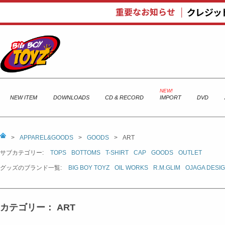
NEW ITEM
DOWNLOADS
CD & RECORD
IMPORT
DVD
>
APPAREL&GOODS
>
GOODS
>
ART
サブカテゴリー:
TOPS
BOTTOMS
T-SHIRT
CAP
GOODS
OUTLET
グッズのブランド一覧:
BIG BOY TOYZ
OIL WORKS
R.M.GLIM
OJAGA DESI
カテゴリー： ART