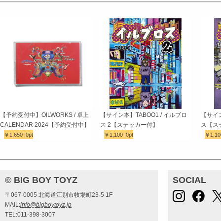
【予約受付中】OILWORKS / 卓上
【サイン本】TABOO1 / イルブロ
【サイン
CALENDAR 2024【予約受付中】
ス 2【ステッカー付】
ス【ス
￥1,650
|
0pt
￥1,100
|
0pt
￥1,1
© BIG BOY TOYZ
SOCIAL
〒067-0005 北海道江別市牧場町23-5 1F
MAIL:
info@bigboytoyz.jp
TEL:011-398-3007