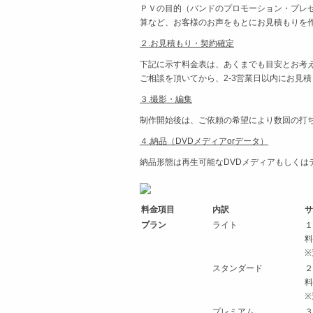
ＰＶの目的（バンドのプロモーション・プレ
算など、お客様のお声をもとにお見積もりを
２.お見積もり・契約確定
下記に示す料金表は、あくまでも目安とお考
ご相談を頂いてから、2-3営業日以内にお見
３.撮影・編集
制作開始後は、ご依頼の希望により数回の打
４.納品（DVDメディアorデータ）
納品形態は再生可能なDVDメディアもしくは
料金項目
内訳
サ
プラン
ライト
１
料
※
スタンダード
２
料
※
プレミアム
３