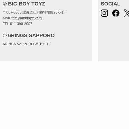
© BIG BOY TOYZ
SOCIAL
〒067-0005 北海道江別市牧場町23-5 1F
MAIL:
info@bigboytoyz.jp
TEL:011-398-3007
© 6RINGS SAPPORO
6RINGS SAPPORO WEB SITE