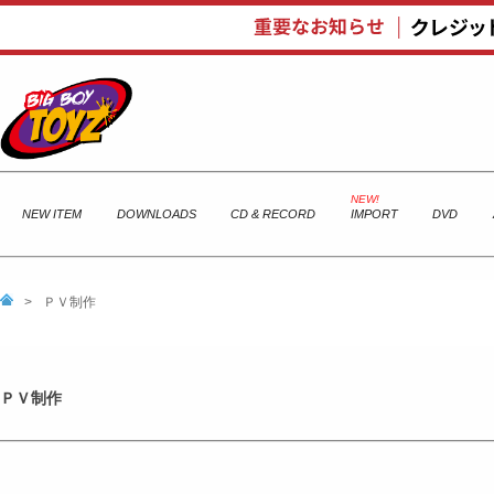
NEW ITEM
DOWNLOADS
CD & RECORD
IMPORT
DVD
>
ＰＶ制作
ＰＶ制作