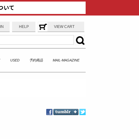
IN
HELP
VIEW CART
T
USED
予約商品
MAIL-MAGAZINE