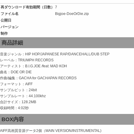
再ダウンロード有効期間（日数）
7
ファイル名
Bigjoe-DoeOrDie.zip
公開日
バージョン
制作
商品詳細
音楽ジャンル：HIP HOP/JAPANESE RAP/DANCEHALL/DUB STEP
レーベル：TRIUMPH RECORDS
アーティスト：B.I.G.JOE /feat: MAD KOH
曲名：DOE OR DIE
作曲/編集：GACHA for GACHAPAN RECORDS
フォーマット：AIFF
サンプルビット：24bit
サンプルレート：44.100khz
合計サイズ：128.2MB
収録時間：4:02秒
BOX内容
AIFF高画質音源データ2個（MAIN VERSION/INSTRUMENTAL)