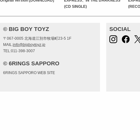
Original Version [DOWNLOAD]
EXPRESS、IN THE DARKNESS
EXPR
(CD SINGLE)
(RECO
© BIG BOY TOYZ
SOCIAL
〒067-0005 北海道江別市牧場町23-5 1F
MAIL:
info@bigboytoyz.jp
TEL:011-398-3007
© 6RINGS SAPPORO
6RINGS SAPPORO WEB SITE