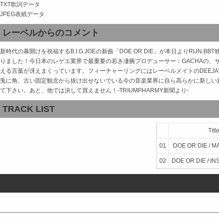
TXT歌詞データ
JPEG表紙データ
レーベルからのコメント
新時代の幕開けを祝福するB.I.G.JOEの新曲「DOE OR DIE」が本日よりR
りました！今日本のレゲエ業界で最重要の若き凄腕プロデューサー：GACHAの、サン
える言葉が冴えまくっています。フィーチャーリングにはレーベルメイトのDEEJA
兎に角、古い固定観念から抜け出せないでいる今の音楽業界に自ら高らかに新しい旗を
て下さい。あと、他では決して買えません！-TRIUMPHARMY新聞より-
TRACK LIST
Titl
01
DOE OR DIE / M
02
DOE OR DIE / I