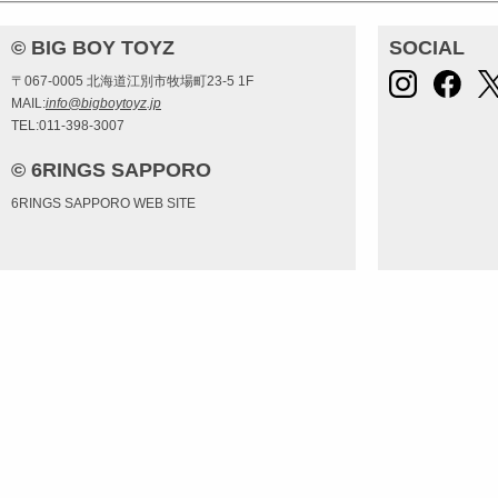
© BIG BOY TOYZ
SOCIAL
〒067-0005 北海道江別市牧場町23-5 1F
MAIL:
info@bigboytoyz.jp
TEL:011-398-3007
© 6RINGS SAPPORO
6RINGS SAPPORO WEB SITE