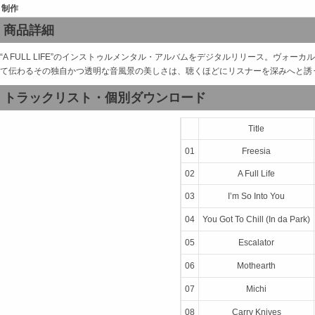
制作
商品詳細
“A FULL LIFE”のインストゥルメンタル・アルバムをデジタルリリース。ヴ
て伝わるその独自かつ透明な音風景の美しさは、聴くほどにリスナーを深みへと誘
トラックリスト・個別ダウンロード
Title
01
Freesia
02
A Full Life
03
I’m So Into You
04
You Got To Chill (In da Park)
05
Escalator
06
Mothearth
07
Michi
08
Carry Knives