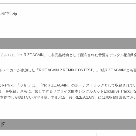
INEP1.zip
アルバム「re: RIZE AGAIN」に非売品特典として配布された音源をデジタル配信!! 全9
メーカーが参加した「RIZE AGAIN ? REMIX CONTEST」。”続RIZE AGAIN”と
るRemix、「０８ 」は、「re: RIZE AGAIN」のボーナストラックとして収録され
。さらに、嬉しすぎるサプライズ!!! 本シングルカットExclusive Trackとなる、DJ Sout
しか聴けないお宝音源。アルバム「re: RIZE AGAIN」には未収録!! 温めておい
ド