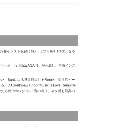
曲インスト収録に加え、Exclusive Trackとなる
も言うべき「re: RIZE AGAIN」が完成し、全曲インス
ていた、Bunによる世界観溢れるRemix、次世代ビー
hpaw Chop “Music is Love Remix”を
た必聴Remixがコレ!! 音の鳴り、ネタ感も最高の