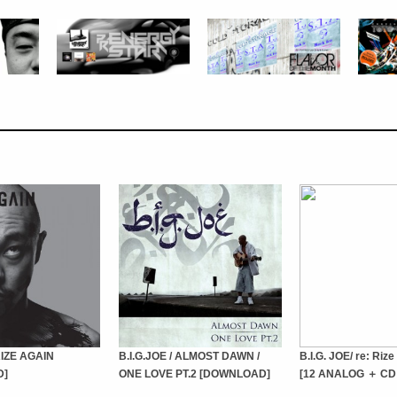
 RIZE AGAIN
B.I.G.JOE / ALMOST DAWN /
B.I.G. JOE/ re: Riz
D]
ONE LOVE PT.2 [DOWNLOAD]
[12 ANALOG ＋ CD