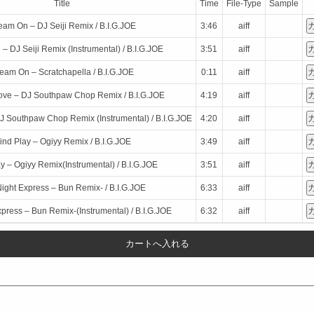
Title
Time
File-Type
Sample
eam On – DJ Seiji Remix / B.I.G.JOE
3:46
aiff
 DJ Seiji Remix (Instrumental) / B.I.G.JOE
3:51
aiff
eam On – Scratchapella / B.I.G.JOE
0:11
aiff
Love – DJ Southpaw Chop Remix / B.I.G.JOE
4:19
aiff
DJ Southpaw Chop Remix (Instrumental) / B.I.G.JOE
4:20
aiff
ind Play – Ogiyy Remix / B.I.G.JOE
3:49
aiff
y – Ogiyy Remix(Instrumental) / B.I.G.JOE
3:51
aiff
ight Express – Bun Remix- / B.I.G.JOE
6:33
aiff
press – Bun Remix-(Instrumental) / B.I.G.JOE
6:32
aiff