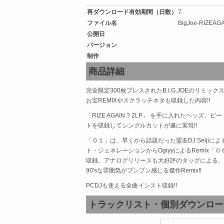
再ダウンロード有効期間（日数）
7
ファイル名
BigJoe-RIZEAGA
公開日
バージョン
制作
商品詳細
完全限定300枚プレスされたB.I.G.JOEのリミックス
お宝REMIXやスクラッチネタも収録した内容!!
「RIZE AGAIN ? 2LP」 を手に入れたヘッズ、ビート
トを収録してシングルカットが遂に実現!!
「０１」は、早くから話題だった盟友DJ Seijiによ
ト・ジェネレーションからOgiyyによるRemix「０６」を収録
収録。アナログリリースも大好評のタッグによる、本作で
90′sな雰囲気がプンプン感じる傑作Remix!!
PCDJも使える全曲インスト収録!!
トラックリスト・個別ダウンロー