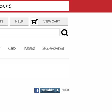
IN
HELP
VIEW CART
T
USED
予約商品
MAIL-MAGAZINE
Tweet