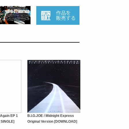
e Again EP 1
B.I.G.JOE / Midnight Express
 SINGLE]
Original Version [DOWNLOAD]