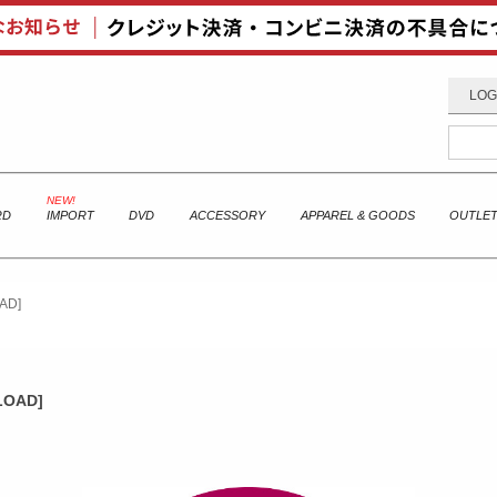
LOG
RD
IMPORT
DVD
ACCESSORY
APPAREL & GOODS
OUTLE
OAD]
NLOAD]