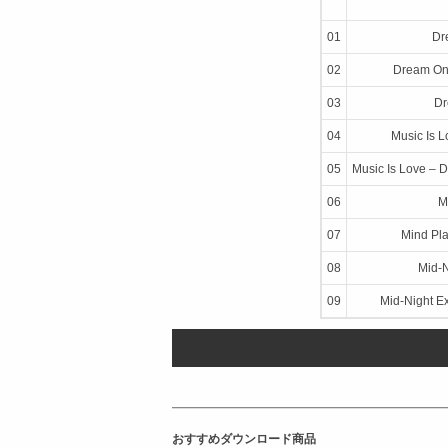
01
Dr
02
Dream On –
03
Dr
04
Music Is 
05
Music Is Love – 
06
M
07
Mind Pla
08
Mid-N
09
Mid-Night Ex
おすすめダウンロード商品