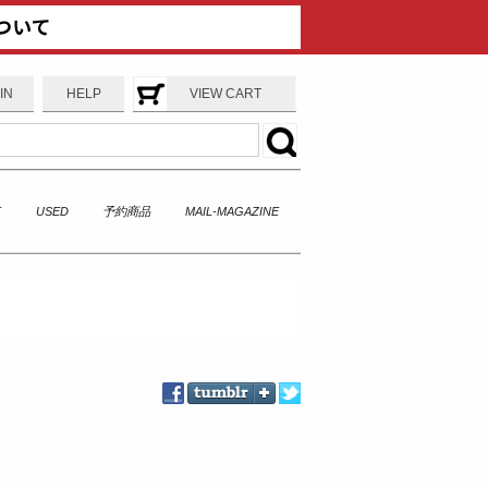
IN
HELP
VIEW CART
T
USED
予約商品
MAIL-MAGAZINE