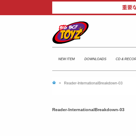
NEW ITEM
DOWNLOADS
CD & RECO
>
Reader-InternationalBreakdown-03
Reader-InternationalBreakdown-03