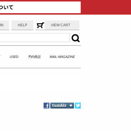
IN
HELP
VIEW CART
T
USED
予約商品
MAIL-MAGAZINE