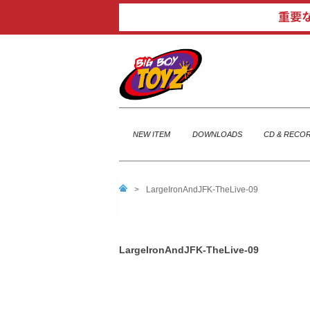
NEW ITEM
DOWNLOADS
CD & RECO
>
LargeIronAndJFK-TheLive-09
LargeIronAndJFK-TheLive-09