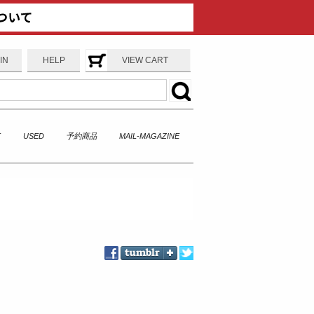
IN
HELP
VIEW CART
T
USED
予約商品
MAIL-MAGAZINE