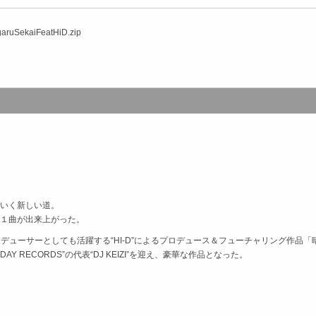
garuSekaiFeatHiD.zip
いく新しい道。
１曲が出来上がった。
デューサーとしても活躍する“HI-D”によるプロデュース＆フューチャリング作品「
DAY RECORDS”の代表“DJ KEIZI”を迎え、豪華な作品となった。