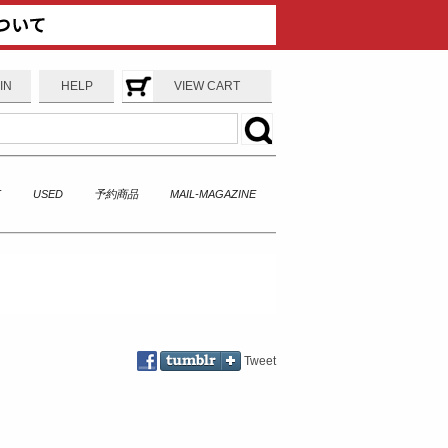
IN
HELP
VIEW CART
T
USED
予約商品
MAIL-MAGAZINE
Tweet