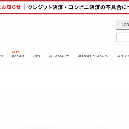
LOG
RD
IMPORT
DVD
ACCESSORY
APPAREL & GOODS
OUTLE
]