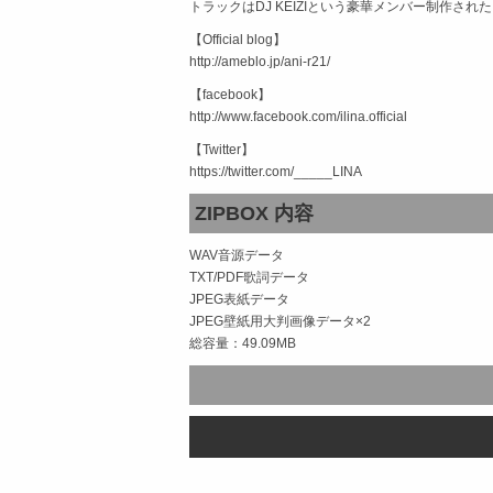
トラックはDJ KEIZIという豪華メンバー制作
【Official blog】
http://ameblo.jp/ani-r21/
【facebook】
http://www.facebook.com/ilina.official
【Twitter】
https://twitter.com/_____LINA
ZIPBOX 内容
WAV音源データ
TXT/PDF歌詞データ
JPEG表紙データ
JPEG壁紙用大判画像データ×2
総容量：49.09MB