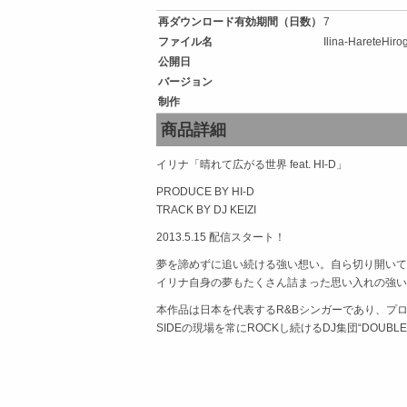
再ダウンロード有効期間（日数）
7
ファイル名
Ilina-HareteHiro
公開日
バージョン
制作
商品詳細
イリナ「晴れて広がる世界 feat. HI-D」
PRODUCE BY HI-D
TRACK BY DJ KEIZI
2013.5.15 配信スタート！
夢を諦めずに追い続ける強い想い。自ら切り開いて
イリナ自身の夢もたくさん詰まった思い入れの強い
本作品は日本を代表するR&Bシンガーであり、プロ
SIDEの現場を常にROCKし続けるDJ集団“DOUBLE