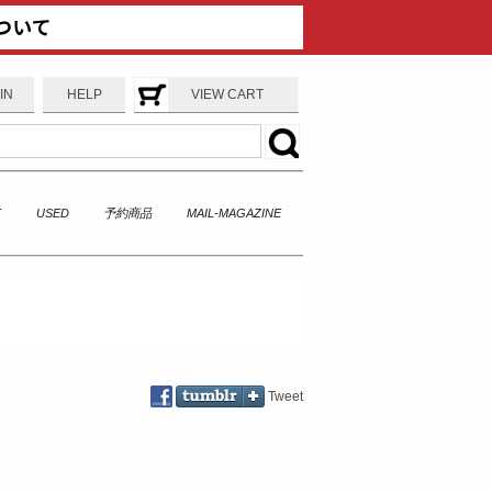
IN
HELP
VIEW CART
T
USED
予約商品
MAIL-MAGAZINE
Tweet