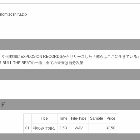
nomizoshiru.zip
APANESE」や同時期にEXPLOSION RECORDSからリリースした「俺らはここに生きてい
 BULL THE BEATの一曲！全ての未来は自分次第…
ド
Title
Time
File-Type
Sample
Price
01
神のみぞ知る
3:53
WAV
¥150