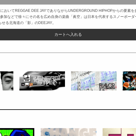
てREGGAE DEE JAYでありながらUNDERGROUND HIPHOPからの要素を多く
客演参加などで徐々にその名を広め自身の楽曲「眞空」は日本を代表するスノーボーダー
光らせる北海道の「影」のDEEJAY。