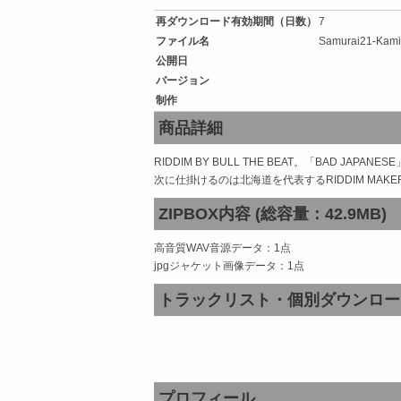
再ダウンロード有効期間（日数）
7
ファイル名
Samurai21-Kami
公開日
バージョン
制作
商品詳細
RIDDIM BY BULL THE BEAT。「BAD J
次に仕掛けるのは北海道を代表するRIDDIM MAKER
ZIPBOX内容 (総容量：42.9MB)
高音質WAV音源データ：1点
jpgジャケット画像データ：1点
トラックリスト・個別ダウンロー
プロフィール