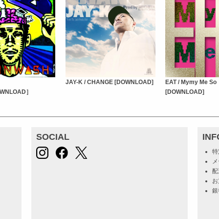
JAY-K / CHANGE [DOWNLOAD]
EAT / Mymy Me So
OWNLOAD］
[DOWNLOAD]
SOCIAL
IN
特
メ
配
お
銀