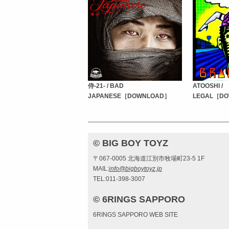
侍-21- / BAD
ATOOSHI /
JAPANESE［DOWNLOAD］
LEGAL［D
© BIG BOY TOYZ
〒067-0005 北海道江別市牧場町23-5 1F
MAIL:
info@bigboytoyz.jp
TEL:011-398-3007
© 6RINGS SAPPORO
6RINGS SAPPORO WEB SITE