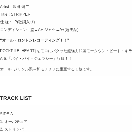
Artist : 沢田 研二
Title : STRIPPER
仕 様 : LP(歌詞入り)
コンディション : 盤→A+ ジャケ→A+(超美品)
“オール・ロンドンレコーディング！！”
ROCKPILE｢HEART｣をモロにパクッた超強力和製モータウン・ビート・キ
A-6.「バイ・バイ・ジェラシー」収録！！
オール･ジャンル系～和モノＤＪに重宝する１枚です。
TRACK LIST
SIDE-A
1. オーバチュア
2. ストリッパー