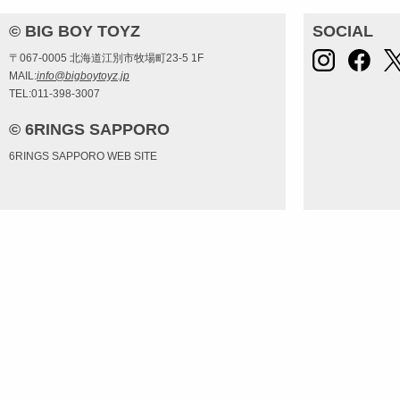
© BIG BOY TOYZ
SOCIAL
〒067-0005 北海道江別市牧場町23-5 1F
MAIL:
info@bigboytoyz.jp
TEL:011-398-3007
© 6RINGS SAPPORO
6RINGS SAPPORO WEB SITE