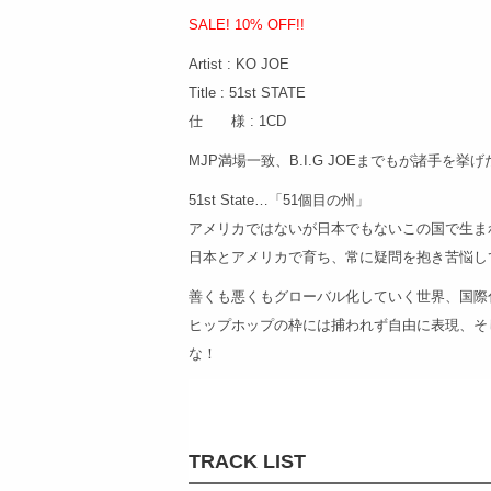
SALE! 10% OFF!!
Artist : KO JOE
Title : 51st STATE
仕 様 : 1CD
MJP満場一致、B.I.G JOEまでもが諸手を
51st State…「51個目の州」
アメリカではないが日本でもないこの国で生ま
日本とアメリカで育ち、常に疑問を抱き苦悩し
善くも悪くもグローバル化していく世界、国際
ヒップホップの枠には捕われず自由に表現、そ
な！
TRACK LIST