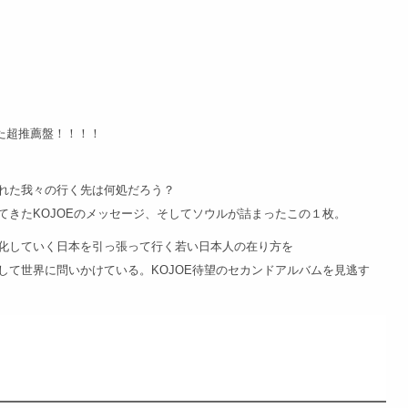
挙げた超推薦盤！！！！
れた我々の行く先は何処だろう？
てきたKOJOEのメッセージ、そしてソウルが詰まったこの１枚。
化していく日本を引っ張って行く若い日本人の在り方を
して世界に問いかけている。KOJOE待望のセカンドアルバムを見逃す