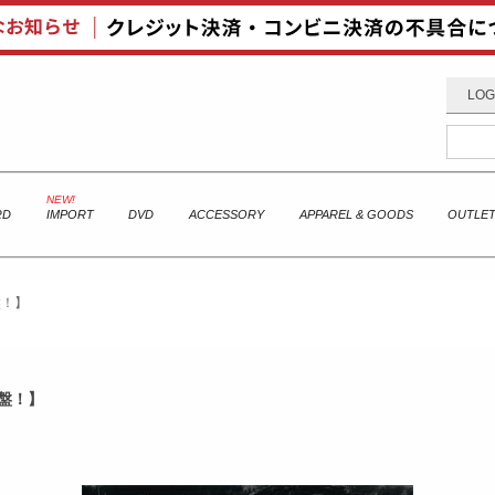
LOG
RD
IMPORT
DVD
ACCESSORY
APPAREL & GOODS
OUTLE
バ盤！】
バ盤！】