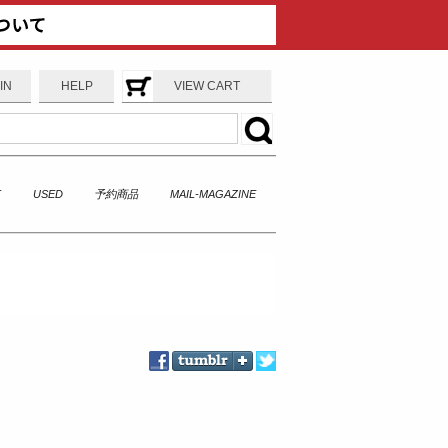
IN
HELP
VIEW CART
T
USED
予約商品
MAIL-MAGAZINE