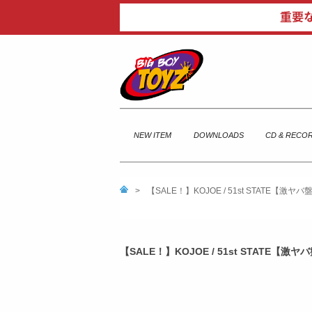
NEW ITEM
DOWNLOADS
CD & RECO
>
【SALE！】KOJOE / 51st STATE【激ヤ
【SALE！】KOJOE / 51st STATE【激ヤ