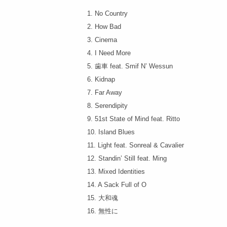
1. No Country
2. How Bad
3. Cinema
4. I Need More
5. 歯車 feat. Smif N’ Wessun
6. Kidnap
7. Far Away
8. Serendipity
9. 51st State of Mind feat. Ritto
10. Island Blues
11. Light feat. Sonreal & Cavalier
12. Standin’ Still feat. Ming
13. Mixed Identities
14. A Sack Full of O
15. 大和魂
16. 無性に