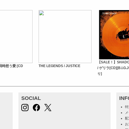
【SALE！】SHADO
 / 我時想う愛 [CD
THE LEGENDS / JUSTICE
/ ゲリラ[CD][B.I.
り]
SOCIAL
IN
特
メ
配
お