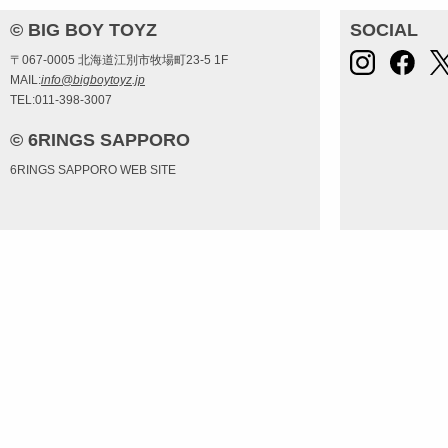
© BIG BOY TOYZ
SOCIAL
〒067-0005 北海道江別市牧場町23-5 1F
MAIL:
info@bigboytoyz.jp
TEL:011-398-3007
© 6RINGS SAPPORO
6RINGS SAPPORO WEB SITE