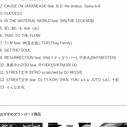
2. CAUSE I’M JAPANEASE feat. B.D. the brobus, Spina b-ill
3. SUCCESS
4. IN THE MATERIAL WORLD feat. 565(THE LEGEND$)
5. 星に願いを feat. L&J
6. TAKE TO THE FLOW
7. T.I.M feat. 神(妄走族), TOP(Thug Family)
8. GETTHO SOUL
9. RESURRECTION feat. ANI(スチャダラパー), 宇多丸(RHYMESTER)
10. 真夜中のZOO feat. RYUDO(SHITAKIRI IX)
11. STREET文学 INTRO scratched by DJ MISSIE
12. STREET文学 feat. DJ TY-KOH, VIKN, YUKI a.k.a. JUTO, L&J, 十影
13. そんな文化
おすすめダウンロード商品