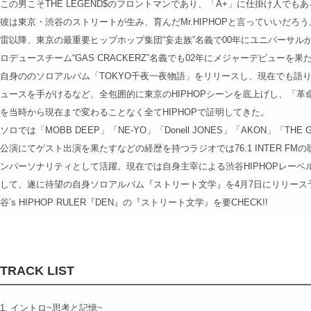
この男こそTHE LEGEND$のフロントマンであり、「A+」に仕掛け人でもあ
彼は東京・渋谷のストリートが生み、育んだMr.HIPHOPと言っていいだろう
雷以降、東京の最重要ヒップホップ集団“妄走族”名義で00年にユニバーサ
ロデュースチーム“GAS CRACKERZ”名義でも02年にメジャーデビューを果
自身ののソロアルバム「TOKYO千夜一夜物語」をリリースし、現在でも語り草
ュースを手がけるなど、全包囲的に東京のHIPHOPシーンを底上げし、「革
を当時から現在まで変わることなく全てHIPHOPで証明してきた。
ソロでは「MOBB DEEP」「NE-YO」「Donell JONES」「AKON」「
公演にてゲスト出演を果たすなどの経歴を持つラジオでは76.1 INTER FMの聴視率N
ンパーソナリティとして活躍。現在では自身主宰による渋谷HIPHOPレーベル“LE
して、遂に待望の自身ソロアルバム『ストリート文学』を4月7日にリリース予定
谷’s HIPHOP RULER『DEN』の『ストリート文学』を要CHECK!!
TRACK LIST
1. イントロ~思考と記憶~