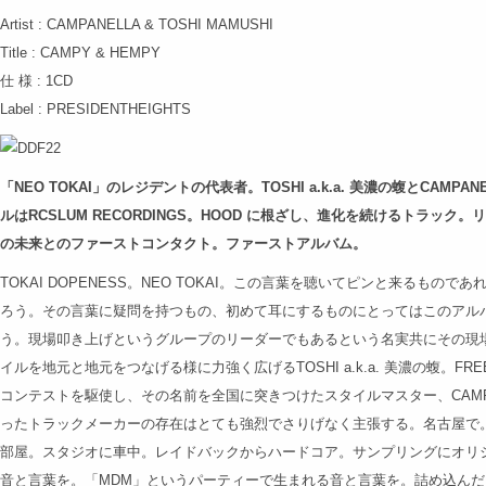
Artist : CAMPANELLA & TOSHI MAMUSHI
Title : CAMPY & HEMPY
仕 様 : 1CD
Label : PRESIDENTHEIGHTS
「NEO TOKAI」のレジデントの代表者。TOSHI a.k.a. 美濃の蝮とCAMPAN
ルはRCSLUM RECORDINGS。HOOD に根ざし、進化を続けるトラック。
の未来とのファーストコンタクト。ファーストアルバム。
TOKAI DOPENESS。NEO TOKAI。この言葉を聴いてピンと来るも
ろう。その言葉に疑問を持つもの、初めて耳にするものにとってはこのアル
う。現場叩き上げというグループのリーダーでもあるという名実共にその現
イルを地元と地元をつなげる様に力強く広げるTOSHI a.k.a. 美濃の蝮。FREE
コンテストを駆使し、その名前を全国に突きつけたスタイルマスター、CAMPAN
ったトラックメーカーの存在はとても強烈でさりげなく主張する。名古屋で。
部屋。スタジオに車中。レイドバックからハードコア。サンプリングにオリ
音と言葉を。「MDM」というパーティーで生まれる音と言葉を。詰め込んだこの