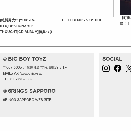
【町田
[絶賛発売中]YUKSTA-
THE LEGENDS / JUSTICE
産！！】
ILL/QUESTIONABLE
THOUGHT[CD ALBUM]特典つき
© BIG BOY TOYZ
SOCIAL
〒067-0005 北海道江別市牧場町23-5 1F
MAIL:
info@bigboytoyz.jp
TEL:011-398-3007
© 6RINGS SAPPORO
6RINGS SAPPORO WEB SITE