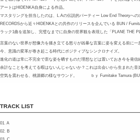
アートはHIDENKA自身による作品。
マスタリングを担当したのは、L.Aの伝説的パーティー Low End Theoryへの
RECORDSから近々HIDENKAとの共作のリリースを企んでいる BUN / Fumit
ラック1曲を追加し、完璧なまでに自身の世界観を表現した「PLANE THE PL
言葉のない世界が想像力を掻き立てる怒りが凶暴な言葉に姿を変える前に一
今、意識の変革が巻き起こる時代にポジティブなシンクロナイズ。
進化の道は常に不完全で歪な姿を晒すものだ理想などは置いておき今を発信
余計なことを考えてる暇はないんじゃないか？これは出会いから生まれた音
空気を震わせる、桃源郷の様なサウンド。 ｂｙ Fumitake Tamura (BU
TRACK LIST
01. A
02. B
03. C