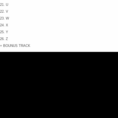
21. U
22. V
23. W
24. X
25. Y
26. Z
+ BOUNUS TRACK