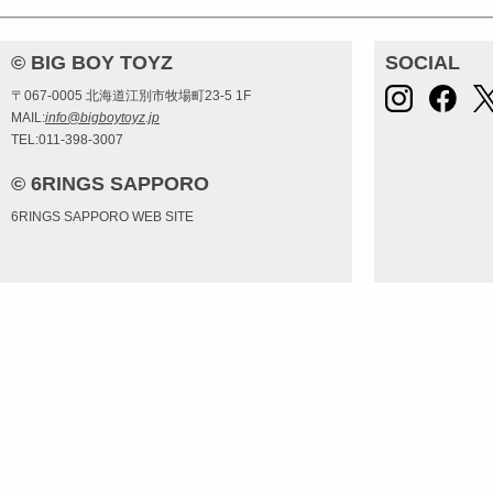
© BIG BOY TOYZ
SOCIAL
〒067-0005 北海道江別市牧場町23-5 1F
MAIL:
info@bigboytoyz.jp
TEL:011-398-3007
© 6RINGS SAPPORO
6RINGS SAPPORO WEB SITE