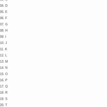
04. D
05. E
06. F
07. G
08. H
09. I
10. J
11. K
12. L
13. M
14. N
15. O
16. P
17. Q
18. R
19. S
20. T