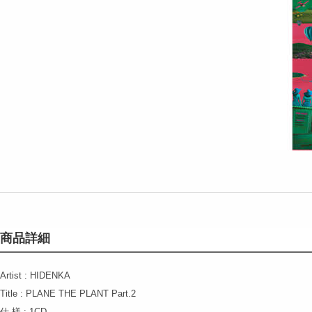
商品詳細
Artist : HIDENKA
Title : PLANE THE PLANT Part.2
仕 様 : 1CD