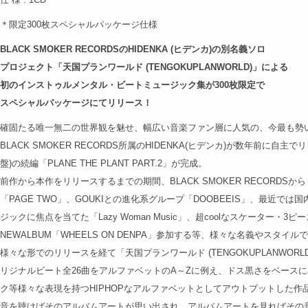
＊限定300枚スペシャルパッケージ仕様
BLACK SMOKER RECORDSのHIDENKA (ヒデンカ)の別名義ソロ
プロジェクト「天国プランワールド (TENGOKUPLANWORLD)」による
初のインストゥルメンタル・ビートミュージック集が300枚限定で
スペシャルパッケージにてリリース！
確固たる唯一無二の世界観を魅せ、幅広い音楽ファン層に人気の、今最も勢
BLACK SMOKER RECORDS所属のHIDENKA(ヒデンカ)が数年前に自主でリ
盤)の続編「PLANE THE PLANT PART.2」が完成。
前作から本作をリリースするまでの期間、BLACK SMOKER RECORDSからリ
「PAGE TWO」、GOUKIとの進化系グループ「DOOBEEIS」、最近で
ジックに焦点を当てた「Lazy Woman Music」、超coolなスケーター・3ピ
NEWALBUM「WHEELS ON DENPA」参加する等、様々な名義やスタ
様々な形でのリリースを経て「天国プランワールド (TENGOKUPLANWO
リジナルビート全26曲をアルファベットのA～Zに例え、ドス黒さをベースに
ク等様々な表現を持つHIPHOPなアルファベットとしてアウトプットした作
音を聴けばそのアルバムアートが思い出され、アルバムアートを見ればその