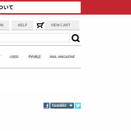
IN
HELP
VIEW CART
T
USED
予約商品
MAIL-MAGAZINE