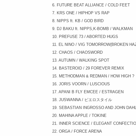
6. FUTURE BEAT ALLIANCE / COLD FEET
7. KRS ONE / HIPHOP VS RAP
8. NIPPS ft. KB / GOD BIRD
9. DJ BAKU ft. NIPPS,K-BOMB / WALKMAN
10. PREFUSE 73 / ABORTED HUGS
11. EL NINO / VIG TOMORROW(BROKEN HA
12. CHAOS / CHAOSWORD
13. AUTUMN / WALKING SPOT
14. BASTEROID / 29 FOREVER REMIX
15. METHODMAN & REDMAN / HOW HIGH ?
16. JORIS VOORN / LUSCIOUS
17. APANI B FLY EMCEE / ESTRAGEN
18. JUSWANNA / ピエロスタイル
19. SEBASTIAN INGROSSO AND JOHN DAHL
20. MAHINA APPLE / TOKINE
21. INNER SCIENCE / ELEGANT CONFECTI
22. ORGA / FORCE ARENA