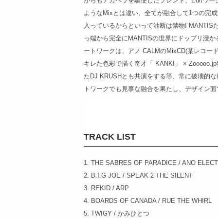
がらもアカペラを駆使したブレンド、Editワ
ようなMixとは違い、全てが融合して1つの完
入っているからといって油断は禁物! MANTI
っ端から完全にMANTISの世界にドップリ浸
ートワークは、アノ CALMのMixCD(某レ
キレた色彩で描く奇才「 KANKI」 × Zooooo
たDJ KRUSHとも共演をする等、常に破壊的
トワークでも見事な融合を果たし、デザイン面
TRACK LIST
1. THE SABRES OF PARADICE / ANO ELEC
2. B.I.G JOE / SPEAK 2 THE SILENT
3. REKID / ARP
4. BOARDS OF CANADA / RUE THE WHIRL
5. TWIGY / かみひとつ