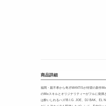
商品詳細
福岡・親不孝から奇才MANTISが待望の新作Mi
のMixスキルとオリジナリティーがフルに発揮
は酔いしれるハズ!B.I.G. JOE、DJ BAK、EL NI