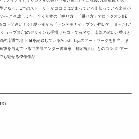
ークでグイグイとオリジナルの世界へ引き込む! そこら辺の1曲単位で聴く
成型となる、1本のストーリーがココには詰まっている!! 知っている楽曲が
Sだからこそ成しえた、全く別物の「鳴り方」「乗せ方」でロックオン!!初
かるコト間違いナシ! 親不孝から「トンデモナイ」ブツが届いてしまった!ア
コードショップ限定)のデザインも手掛けたコトで有名な、南部の乾いた香りと
.jp独占流通で地下Hitを記録しているArtist、bijaのアートワークを担当、ま
な衝撃を与えている世界最アンダー書道家「柿沼鬼山」 とのコラボ!!アー
でも魅せる傑作作品!
TRO