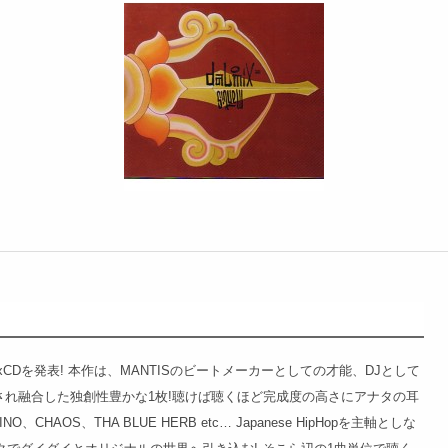
xCDを発表! 本作は、MANTISのビートメーカーとしての才能、DJとして
され融合した独創性豊かな1枚!聴けば聴くほど完成度の高さにアナタの耳
NO、CHAOS、THA BLUE HERB etc… Japanese HipHopを主軸としな