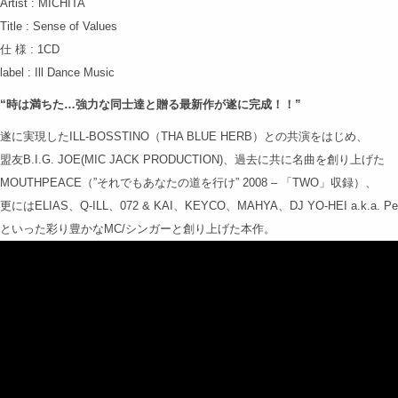
Artist : MICHITA
Title : Sense of Values
仕 様 : 1CD
label : Ill Dance Music
“時は満ちた…強力な同士達と贈る最新作が遂に完成！！”
遂に実現したILL-BOSSTINO（THA BLUE HERB）との共演をはじめ、
盟友B.I.G. JOE(MIC JACK PRODUCTION)、過去に共に名曲を創り上げた
MOUTHPEACE（”それでもあなたの道を行け” 2008 – 「TWO」収録）、
更にはELIAS、Q-ILL、072 & KAI、KEYCO、MAHYA、DJ YO-HEI a.k.a. Pe
といった彩り豊かなMC/シンガーと創り上げた本作。