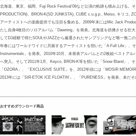
北海道、東京、福岡、Fuji Rock Festival’09など公演の軌跡も積み上げる。そして、
PRODUCTION)、BRON-K(SD JUNKSTA), CUBE c.u.g.p., Meiso, キ
アーティストへの楽曲提供でも注目を集める。2009年末にはMic Jack Productio
たし自身4枚目のソロアルバム「Dawning」を発表。北海道を彷彿させる
してDJ経験で得たSOULやJAZZから厳選されたサンプリングなど唯一無二
年春にはワールドワイドに共振するアーティストを招いた「A Full Life」、そして
Instrumentals」を発表。2010年10月、未発表アルバムとの2枚組ベス
へ突入。そして2011年1月、Keyco, BRON-K等を招いた「Snow Bland」
「OZORA」、「EXCLUSIVE SUITE」を、2012年頭には「MOSIR MEMOIR
2013年には「SIR-ETOK ICE FLOATIN’」、「PURENESS」を発表、
おすすめダウンロード商品