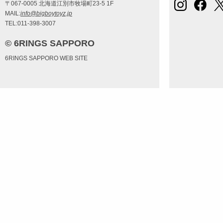
〒067-0005 北海道江別市牧場町23-5 1F
MAIL:
info@bigboytoyz.jp
TEL:011-398-3007
© 6RINGS SAPPORO
6RINGS SAPPORO WEB SITE