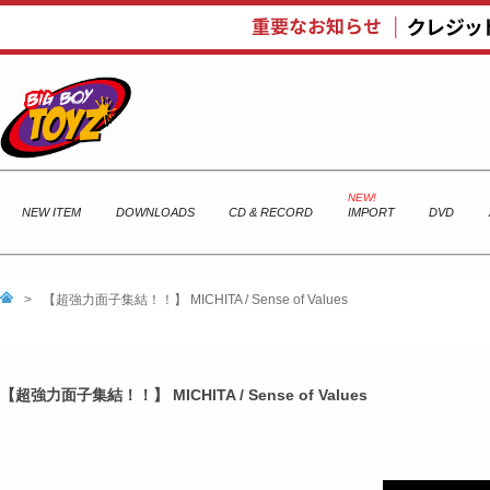
NEW ITEM
DOWNLOADS
CD & RECORD
IMPORT
DVD
>
【超強力面子集結！！】 MICHITA / Sense of Values
【超強力面子集結！！】 MICHITA / Sense of Values