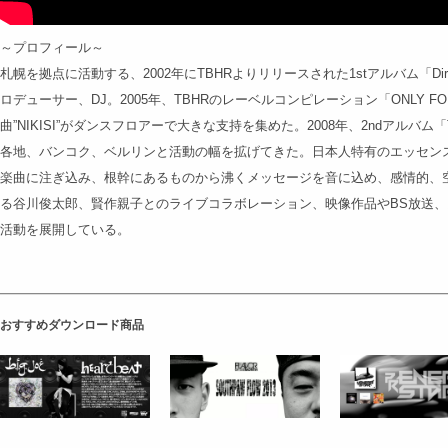
～プロフィール～
札幌を拠点に活動する、2002年にTBHRよりリリースされた1stアルバム「Dir
ロデューサー、DJ。2005年、TBHRのレーベルコンピレーション「ONLY FOR
曲”NIKISI”がダンスフロアーで大きな支持を集めた。2008年、2ndアルバム「The
各地、バンコク、ベルリンと活動の幅を拡げてきた。日本人特有のエッセン
楽曲に注ぎ込み、根幹にあるものから沸くメッセージを音に込め、感情的、
る谷川俊太郎、賢作親子とのライブコラボレーション、映像作品やBS放送、
活動を展開している。
おすすめダウンロード商品