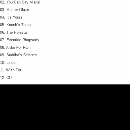
02. You Can Say Miami
03. Master Glaze
04. It’s Yours
05. Knock’s Things
06. The Polestar
07. Eventide Rhapsody
08. Ardor For Rain
09. Buddha’s Science
10. Linden
11. Wish For…
12. CU