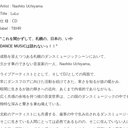
Artist : Naohito Uchiyama
Title : LuLu
仕 様 : CD
label : TBHR
“これを聞かずして、札幌の、日本の、いや
DANCE MUSICは語れないっ！！”
成熟を迎えつつある札幌のダンスミュージックシーンにおいて、
欠かす事のできない音楽家の一人、Naohito Uchiyama。
ライブアーティストととして、そしてDJとしての両面で、
常にダンスフロアに向けた活動を続けてきた。寒さを知るが故の暖かみ、
暗闇に生きるが故の輝きへの志向、あくまで内省的でありながらも、
広く共感の余地を持つ彼の音楽世界は、この国のダンスミュージックの中で
独特な深みと響きを兼ね備えている。
北欧のアーティストにも共通する、厳寒の中で生み出されるダンスミュージ
そこに生きている人間にとっては必然であるものの、そこに住んでいない人