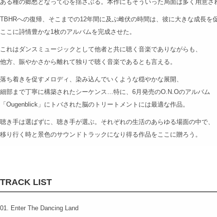
ある種の郷愁となって心を揺さぶる。本作にもそういった局面は多く用意さ
TBHRへの復帰、そこまでの12年間に及ぶ雌伏の時間は、彼に大きな成長を
ここに詩情豊かな1枚のアルバムを完成させた。
これはダンスミュージックとして他者と共に聴く音楽でありながらも、
他方、賑やかさから離れて独りで聴く音楽であるとも言える。
落ち着きを促すメロディ、染み込んでいくような穏やかな展開、
細部まで丁寧に構築されたシーケンス…特に、6月発売のO.N.Oのアルバム
「Ougenblick」にトバされた脳のトリートメントには最適な作品。
聴き手は選ばずに、聴き手が選ぶ。それぞれの生活のあらゆる場面の中で、
移り行く時と景色のサウンドトラックになり得る作品をここに贈ろう。
TRACK LIST
01. Enter The Dancing Land