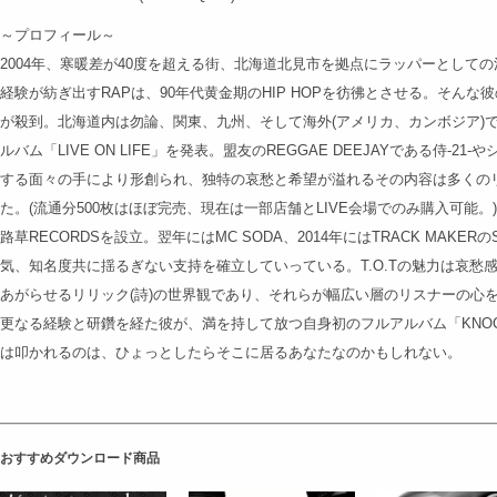
～プロフィール～
2004年、寒暖差が40度を超える街、北海道北見市を拠点にラッパーとして
経験が紡ぎ出すRAPは、90年代黄金期のHIP HOPを彷彿とさせる。そんな
が殺到。北海道内は勿論、関東、九州、そして海外(アメリカ、カンボジア)で
ルバム「LIVE ON LIFE」を発表。盟友のREGGAE DEEJAYである侍-
する面々の手により形創られ、独特の哀愁と希望が溢れるその内容は多くの
た。(流通分500枚はほぼ完売、現在は一部店舗とLIVE会場でのみ購入可能。)20
路草RECORDSを設立。翌年にはMC SODA、2014年にはTRACK MAKER
気、知名度共に揺るぎない支持を確立していっている。T.O.Tの魅力は哀愁
あがらせるリリック(詩)の世界観であり、それらが幅広い層のリスナーの心を
更なる経験と研鑽を経た彼が、満を持して放つ自身初のフルアルバム「KNOCK
は叩かれるのは、ひょっとしたらそこに居るあなたなのかもしれない。
おすすめダウンロード商品