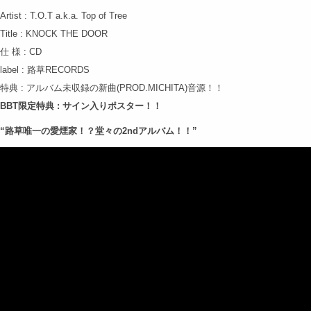
Artist : T.O.T a.k.a. Top of Tree
Title : KNOCK THE DOOR
仕 様 : CD
label : 路草RECORDS
特典 : アルバム未収録の新曲(PROD.MICHITA)音源！！
BBT限定特典 : サイン入りポスター！！
“路草唯一の愛煙家！？堂々の2ndアルバム！！”