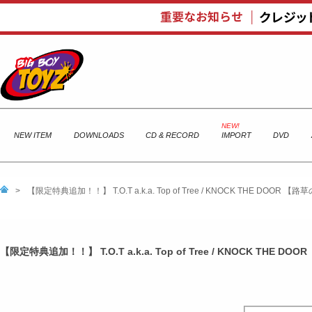
NEW ITEM
DOWNLOADS
CD & RECORD
IMPORT
DVD
>
【限定特典追加！！】 T.O.T a.k.a. Top of Tree / KNOCK THE DOOR 【
【限定特典追加！！】 T.O.T a.k.a. Top of Tree / KNOCK THE D