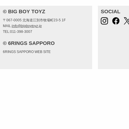
© BIG BOY TOYZ
SOCIAL
〒067-0005 北海道江別市牧場町23-5 1F
MAIL:
info@bigboytoyz.jp
TEL:011-398-3007
© 6RINGS SAPPORO
6RINGS SAPPORO WEB SITE