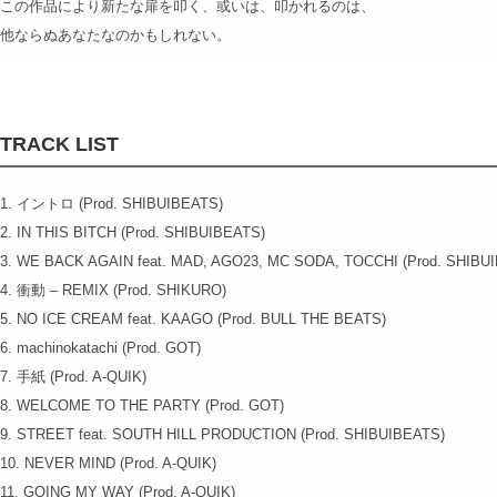
この作品により新たな扉を叩く、或いは、叩かれるのは、
他ならぬあなたなのかもしれない。
TRACK LIST
1. イントロ (Prod. SHIBUIBEATS)
2. IN THIS BITCH (Prod. SHIBUIBEATS)
3. WE BACK AGAIN feat. MAD, AGO23, MC SODA, TOCCHI (Prod. SHIBU
4. 衝動 – REMIX (Prod. SHIKURO)
5. NO ICE CREAM feat. KAAGO (Prod. BULL THE BEATS)
6. machinokatachi (Prod. GOT)
7. 手紙 (Prod. A-QUIK)
8. WELCOME TO THE PARTY (Prod. GOT)
9. STREET feat. SOUTH HILL PRODUCTION (Prod. SHIBUIBEATS)
10. NEVER MIND (Prod. A-QUIK)
11. GOING MY WAY (Prod. A-QUIK)