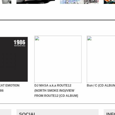
BEAT EMOTION
DJ MASA a.k.a ROUTE12
Bun / C (CD ALBU
86
(NORTH SMOKE ING)/VIEW
FROM ROUTE12 [CD ALBUM]
SOCIAL
IN