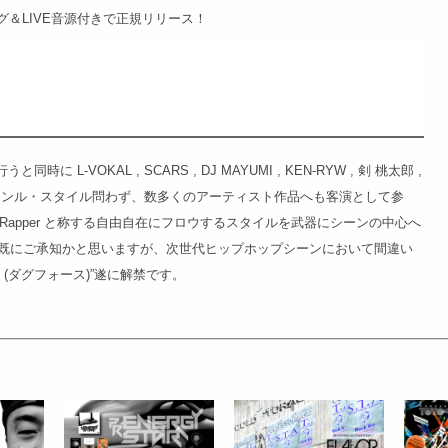
リング＆LIVE音源付きで正規リリース！
 L-VOKAL , SCARS , DJ MAYUMI , KEN-RYW , 剣 桃太郎 ,
n など、ジャンル・スタイル問わず、数多くのアーティスト作品へも客演として参
 Rapper と称する自由自在にフロウするスタイルを武器にシーンの中心へ
既にご承知かと思いますが、次世代ヒップホップシーンにおいて間違い
 (ダグフォース)”遂に解禁です。