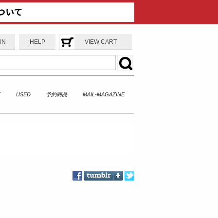
IN
HELP
VIEW CART
T
USED
予約商品
MAIL-MAGAZINE