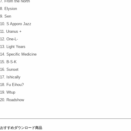
7. From the North
8. Elysion
9. Sen
10. S Apporo Jazz
11. Uranus +
12. One-L-
13. Light Years
14. Specific Medicine
15. B-S-K
16. Sunset
17. Ishically
18. Fu Eihou?
19. Wtup
20. Roadshow
おすすめダウンロード商品