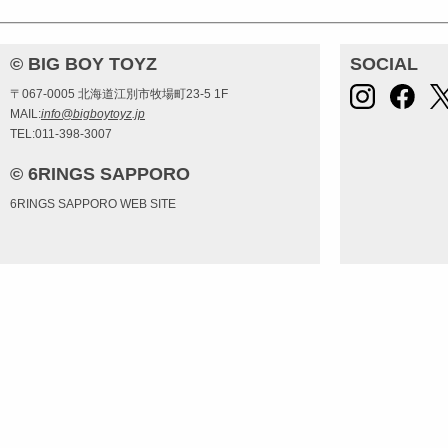
© BIG BOY TOYZ
SOCIAL
〒067-0005 北海道江別市牧場町23-5 1F
MAIL:
info@bigboytoyz.jp
TEL:011-398-3007
© 6RINGS SAPPORO
6RINGS SAPPORO WEB SITE