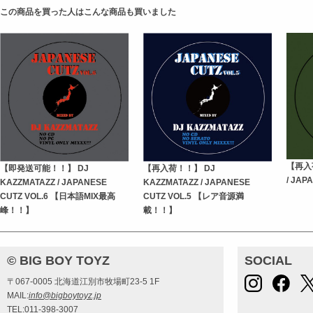
この商品を買った人はこんな商品も買いました
【再入荷
【即発送可能！！】 DJ
【再入荷！！】 DJ
/ JAP
KAZZMATAZZ / JAPANESE
KAZZMATAZZ / JAPANESE
CUTZ VOL.6 【日本語MIX最高
CUTZ VOL.5 【レア音源満
峰！！】
載！！】
© BIG BOY TOYZ
SOCIAL
〒067-0005 北海道江別市牧場町23-5 1F
MAIL:
info@bigboytoyz.jp
TEL:011-398-3007