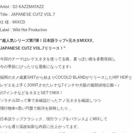
Artist : DJ KAZZMATAZZ
Title : JAPANESE CUTZ VOL.7
仕 様 : MIXCD
Label : Wild Hot Production
“超人気シリーズ第7弾！日本語ラップ+元ネタMIXXX、
JAPANESE CUTZ VOL.7リリース！”
今回のテーマはレゲエネタを使ってる曲、夏っぽい曲を多数収録し
今の季節にぴったりな選曲になってます♪
福岡のタメ歳夏SHITから始まりCOCOLO BLANDがリリースしたHIP HOPと
レゲエを上手くJOINTさせたレナな7インチや大阪の服部緑地公園～♪
の7インチなどをネタとSETでMIX！
ソラチカ20って事で未確認だったアノ元ネタを確認しつつ
飛行物体=黒い円盤で銀河を探検したり…
日本語ラップクラシック、現行ラップをバランスよくMIXして
いつも通り温故知新な内容に仕上がってます。