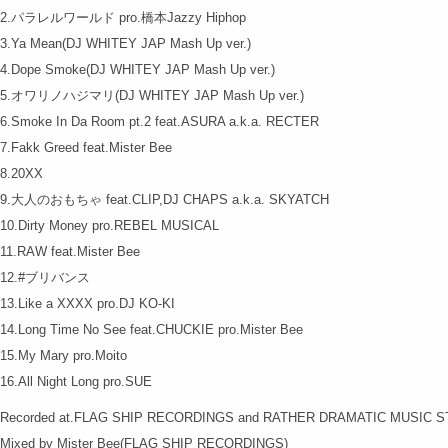
2.パラレルワールド pro.橋本Jazzy Hiphop
3.Ya Mean(DJ WHITEY JAP Mash Up ver.)
4.Dope Smoke(DJ WHITEY JAP Mash Up ver.)
5.オワリノハジマリ(DJ WHITEY JAP Mash Up ver.)
6.Smoke In Da Room pt.2 feat.ASURA a.k.a. RECTER
7.Fakk Greed feat.Mister Bee
8.20XX
9.大人のおもちゃ feat.CLIP,DJ CHAPS a.k.a. SKYATCH
10.Dirty Money pro.REBEL MUSICAL
11.RAW feat.Mister Bee
12.#ブリバンス
13.Like a XXXX pro.DJ KO-KI
14.Long Time No See feat.CHUCKIE pro.Mister Bee
15.My Mary pro.Moito
16.All Night Long pro.SUE
Recorded at.FLAG SHIP RECORDINGS and RATHER DRAMATIC MUSIC S
Mixed by Mister Bee(FLAG SHIP RECORDINGS)