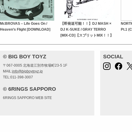
McBROVAS – Life Goes On /
【即発送可能！！】DJ MASH ×
NORTH
Heaven’s Flight [DOWNLOAD]
DJ K-SUKE / GRAY TERRO
Pt.1 
[MIX-CD]【スプリットMIX！！】
© BIG BOY TOYZ
SOCIAL
〒067-0005 北海道江別市牧場町23-5 1F
MAIL:
info@bigboytoyz.jp
TEL:011-398-3007
© 6RINGS SAPPORO
6RINGS SAPPORO WEB SITE