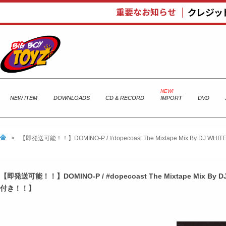
NEW ITEM
DOWNLOADS
CD & RECORD
IMPORT
DVD
>
【即発送可能！！】DOMINO-P / #dopecoast The Mixtape Mix By DJ 
【即発送可能！！】DOMINO-P / #dopecoast The Mixtape Mix By 
付き！！】