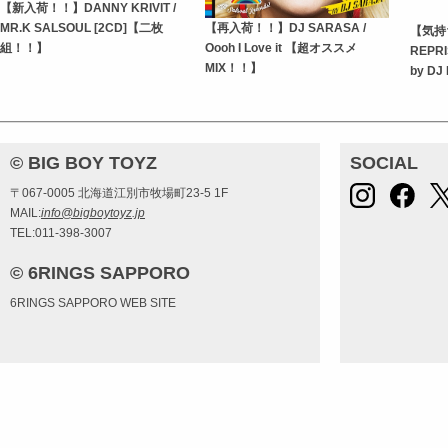
【新入荷！！】DANNY KRIVIT /
MR.K SALSOUL [2CD]【二枚
【再入荷！！】DJ SARASA /
【気持
組！！】
Oooh I Love it 【超オススメ
REPRIS
MIX！！】
by DJ
© BIG BOY TOYZ
SOCIAL
〒067-0005 北海道江別市牧場町23-5 1F
MAIL:
info@bigboytoyz.jp
TEL:011-398-3007
© 6RINGS SAPPORO
6RINGS SAPPORO WEB SITE