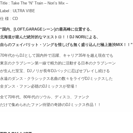
Title : Take The “N” Train – Nori’s Mix –
Label : ULTRA VIBE
仕 様 : CD
“国内、[LOFT,GARAGEシーン]の最高峰に位置する、
北海道が産んだ絶対的なマエストロ！！DJ NORIによる、
自らのフェイバリット・ソングを惜しげも無く盛り込んだ極上激渋MIX！！”
70年代からDJとして国内外で活躍、キャリア35年を越え現在でも
東京のクラブシーン第一線で精力的に活動する日本のクラブシーン
が生んだ至宝、DJノリが長年DJバックに忍ばせプレイし続ける
永遠のダンス・クラシックス名曲の数々をライヴDJミックスした
全ダンス・ファン必聴のDJミックスが登場！
全て70年代、80年代のソウル、ディスコ、ファンク
だけで集められたファン待望の奇跡のDJミックス作品！！