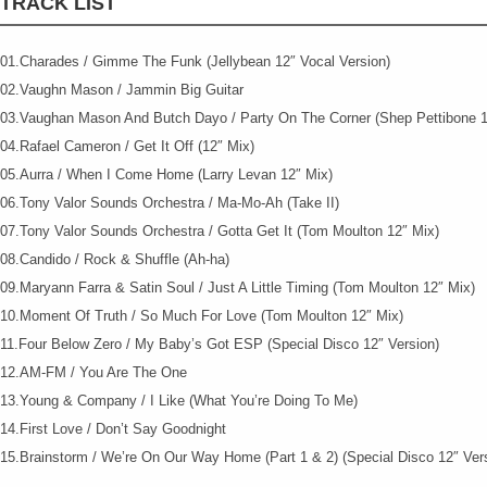
TRACK LIST
01.Charades / Gimme The Funk (Jellybean 12″ Vocal Version)
02.Vaughn Mason / Jammin Big Guitar
03.Vaughan Mason And Butch Dayo / Party On The Corner (Shep Pettibone 1
04.Rafael Cameron / Get It Off (12″ Mix)
05.Aurra / When I Come Home (Larry Levan 12″ Mix)
06.Tony Valor Sounds Orchestra / Ma-Mo-Ah (Take II)
07.Tony Valor Sounds Orchestra / Gotta Get It (Tom Moulton 12″ Mix)
08.Candido / Rock & Shuffle (Ah-ha)
09.Maryann Farra & Satin Soul / Just A Little Timing (Tom Moulton 12″ Mix)
10.Moment Of Truth / So Much For Love (Tom Moulton 12″ Mix)
11.Four Below Zero / My Baby’s Got ESP (Special Disco 12″ Version)
12.AM-FM / You Are The One
13.Young & Company / I Like (What You’re Doing To Me)
14.First Love / Don’t Say Goodnight
15.Brainstorm / We’re On Our Way Home (Part 1 & 2) (Special Disco 12″ Ver