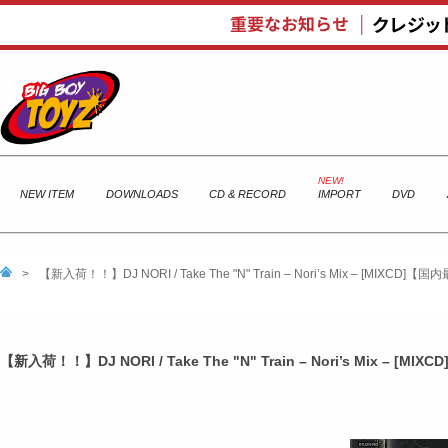
NEW ITEM
DOWNLOADS
CD & RECORD
IMPORT
DVD
>
【新入荷！！】DJ NORI / Take The "N" Train – Nori’s Mix – [MIX
【新入荷！！】DJ NORI / Take The "N" Train – Nori’s Mix –