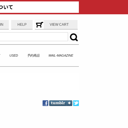
IN
HELP
VIEW CART
T
USED
予約商品
MAIL-MAGAZINE