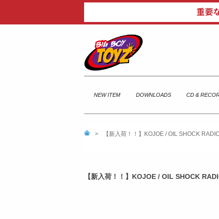
NEW ITEM
DOWNLOADS
CD & RECO
>
【新入荷！！】KOJOE / OIL SHOCK RAD
【新入荷！！】KOJOE / OIL SHOCK RA