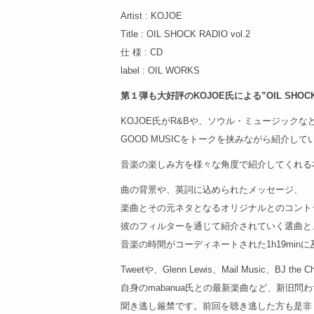
Artist : KOJOE
Title : OIL SHOCK RADIO vol.2
仕 様 : CD
label : OIL WORKS
第１弾も大好評のKOJOE氏による”OIL SHOCK
KOJOE氏がR&Bや、ソウル・ミュージックな
GOOD MUSICをトークを挟みながら紹介し
音楽の楽しみ方を様々な角度で紹介してくれる
曲の背景や、英詞に込められたメッセージ、
楽曲とその元ネタとなるオリジナルとのコント
彼のフィルターを通じて紹介されていく選曲と
音楽の時間がコーディネートされた1h19min
Tweetや、Glenn Lewis、Mail Music、BJ the 
自身のmabanua氏との最新楽曲など、新旧問
聞き逃し厳禁です。前回を聴き逃した方も是非