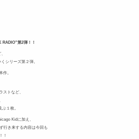
 RADIO”第2弾！！
ど、
ていくシリーズ第２弾。
本作。
ラストなど、
、
に及ぶ１枚。
Chicago Kidに加え、
わず行き来する内容は今回も
！！