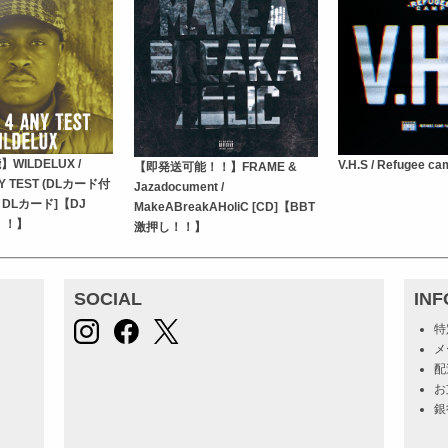
WILDELUX /
V.H.S / Refugee c
【即発送可能！！】FRAME &
Y TEST (DLカード付
Jazadocument /
h＋DLカード]【DJ
MakeABreakAHoliC [CD]【BBT
Y！！】
激押し！！】
SOCIAL
IN
特
メ
配
お
銀