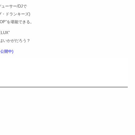
ューサー/DJで
ルブ・ドランキーズ)
HOP”を堪能できる。
UX”
はいかがだろう？
公開中)