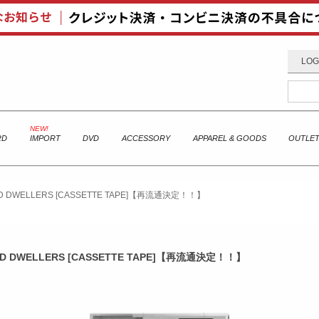
LOG
RD
IMPORT
DVD
ACCESSORY
APPAREL & GOODS
OUTLE
D DWELLERS [CASSETTE TAPE]【再流通決定！！】
D DWELLERS [CASSETTE TAPE]【再流通決定！！】