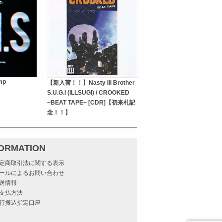
amp
【新入荷！！】Nasty Ill Brother
S.U.G.I (ILLSUGI) / CROOKED
~BEAT TAPE~ [CDR]【初来札記
念！！】
FORMATION
定商取引法に関する表示
ールによるお問い合わせ
送情報
支払方法
行振込指定口座