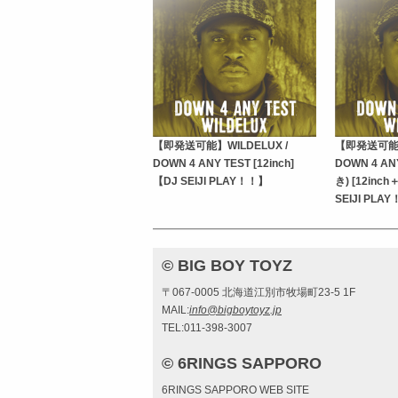
【即発送可能】WILDELUX /
【即発送可能】
DOWN 4 ANY TEST [12inch]
DOWN 4 AN
【DJ SEIJI PLAY！！】
き) [12inc
SEIJI PLA
© BIG BOY TOYZ
〒067-0005 北海道江別市牧場町23-5 1F
MAIL:
info@bigboytoyz.jp
TEL:011-398-3007
© 6RINGS SAPPORO
6RINGS SAPPORO WEB SITE