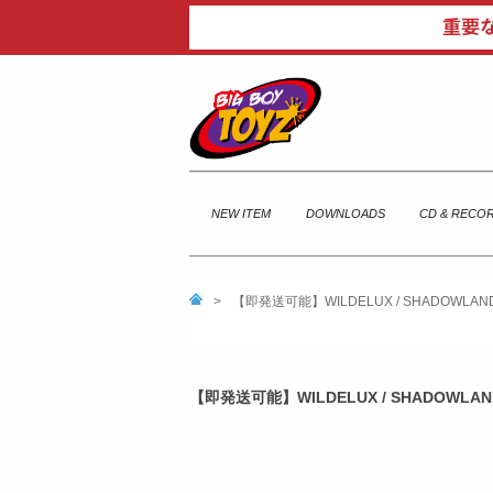
NEW ITEM
DOWNLOADS
CD & RECO
>
【即発送可能】WILDELUX / SHADOWLAN
【即発送可能】WILDELUX / SHADOWLAN