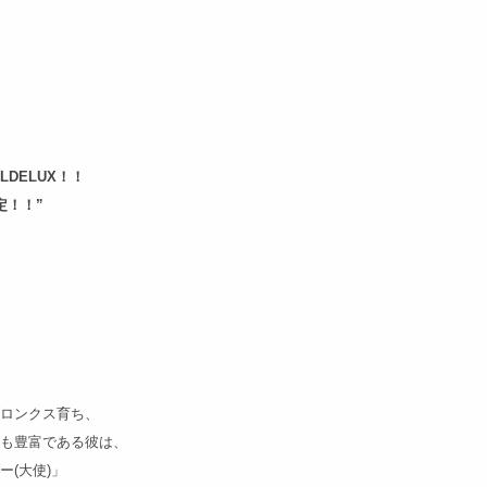
DELUX！！
定！！”
ブロンクス育ち、
験も豊富である彼は、
ー(大使)」