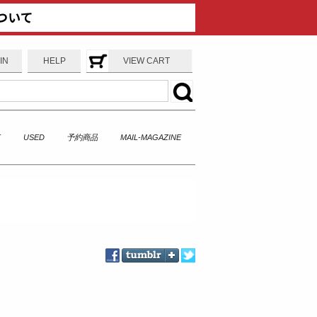
IN
HELP
VIEW CART
T
USED
予約商品
MAIL-MAGAZINE