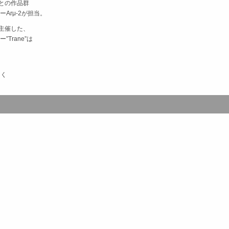
ei)との作品群
Arμ-2が担当。
共に主催した、
Trane”は
しく
。