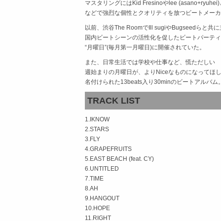
マスタリングにはKid Fresinoやlee (asano+ryuh
などで強烈な個性とクオリティを放つビートメーカー
以前、渋谷The RoomでIll sugiやBugseedらと
国内ビートシーンの活性化を促したビートパーティー”
“月曜日”(毎月第一月曜日)に開催されていた。
また、日常生活では学校や仕事など、慌ただしい
週始まりの月曜日が、よりNiceなものになってほ
名付けられた13beats入り30minのビートアルバム
TRACK LIST
1.IKNOW
2.STARS
3.FLY
4.GRAPEFRUITS
5.EAST BEACH (feat. CY)
6.UNTITLED
7.TIME
8.AH
9.HANGOUT
10.HOPE
11.RIGHT