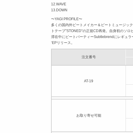
12.WAVE
13.DOWN
〜YAGI PROFILE〜
多くの国内外ビートメイカー＆ビートミュージックを約
トテープ”STONED”の正規CD再発。自身初のソロビー
滞在中にビートパーティーSubtlebrendにレギュラー出演。
‘EPリリース。
注文番号
AT-19
お取り寄せ可能