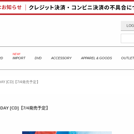
LOG
RD
IMPORT
DVD
ACCESSORY
APPAREL & GOODS
OUTLE
NDAY [CD]【7/4発売予定】
ONDAY [CD]【7/4発売予定】