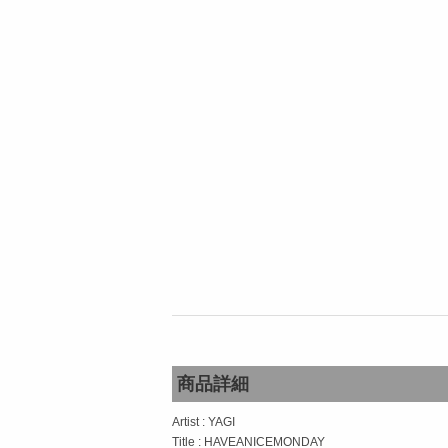
商品詳細
Artist : YAGI
Title : HAVEANICEMONDAY