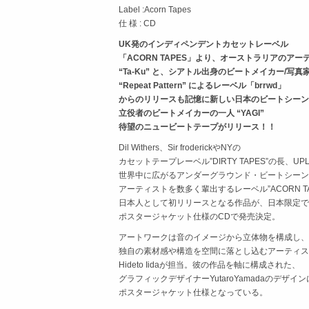
Label :Acorn Tapes
仕 様 : CD
UK発のインディペンデントカセットレーベル
「ACORN TAPES」より、オーストラリアのアー
“Ta-Ku” と、シアトル出身のビートメイカー/写真
“Repeat Pattern” によるレーベル「brrwd」
からのリリースも記憶に新しい日本のビートシーン
立役者のビートメイカーの一人 “YAGI”
待望のニュービートテープがリリース！！
Dil Withers、Sir froderickやNYの
カセットテープレーベル”DIRTY TAPES”の長、UPL
世界中に広がるアンダーグラウンド・ビートシーン
アーティストを数多く輩出するレーベル”ACORN TA
日本人として初リリースとなる作品が、日本限定で
ポスタージャケット仕様のCDで発売決定。
アートワークは音のイメージから立体物を構成し、
独自の素材感や構造を空間に落とし込むアーティス
Hideto Iidaが担当。彼の作品を軸に構成された、
グラフィックデザイナーYutaroYamadaのデザイ
ポスタージャケット仕様となっている。