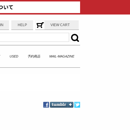
IN
HELP
VIEW CART
T
USED
予約商品
MAIL-MAGAZINE