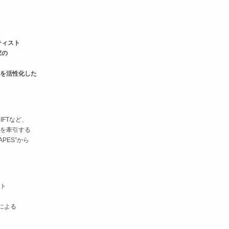
ティスト
家の
を活性化した
IFTなど、
を牽引する
PES”から
ト
ンによる