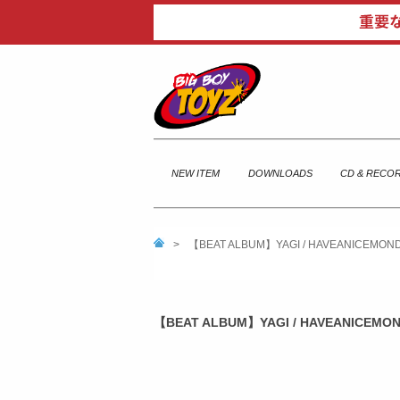
NEW ITEM
DOWNLOADS
CD & RECO
>
【BEAT ALBUM】YAGI / HAVEANICEMO
【BEAT ALBUM】YAGI / HAVEANICEM