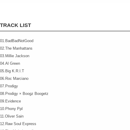
TRACK LIST
01.BadBadNotGood
02.The Manhattans
03.Millie Jackson
04.Al Green
05.Big K.R.I.T
06.Roc Marciano
07.Prodigy
08.Prodigy × Boogz Boogetz
09.Evidence
10.Phony Ppl
11.Oliver Sain
12.Raw Soul Express