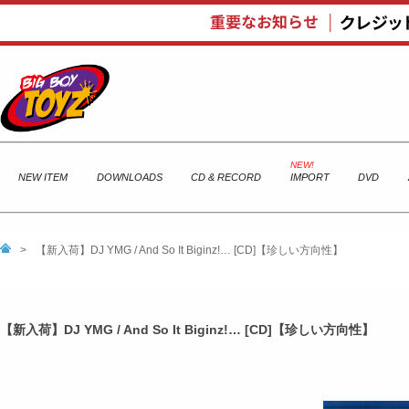
NEW ITEM
DOWNLOADS
CD & RECORD
IMPORT
DVD
>
【新入荷】DJ YMG / And So It Biginz!… [CD]【珍しい方向性】
【新入荷】DJ YMG / And So It Biginz!… [CD]【珍しい方向性】