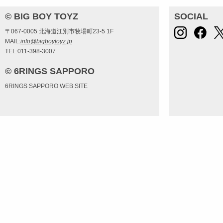
© BIG BOY TOYZ
SOCIAL
〒067-0005 北海道江別市牧場町23-5 1F
MAIL:
info@bigboytoyz.jp
TEL:011-398-3007
© 6RINGS SAPPORO
6RINGS SAPPORO WEB SITE