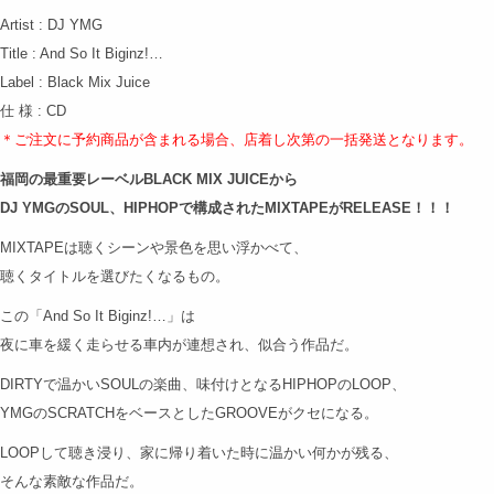
Artist : DJ YMG
Title : And So It Biginz!…
Label : Black Mix Juice
仕 様 : CD
＊ご注文に予約商品が含まれる場合、店着し次第の
一括発送となります。
福岡の最重要レーベルBLACK MIX JUICEから
DJ YMGのSOUL、HIPHOPで構成されたMIXTAPEがRELEASE！！！
MIXTAPEは聴くシーンや景色を思い浮かべて、
聴くタイトルを選びたくなるもの。
この「And So It Biginz!…」は
夜に車を緩く走らせる車内が連想され、似合う作品だ。
DIRTYで温かいSOULの楽曲、味付けとなるHIPHOPのLOOP、
YMGのSCRATCHをベースとしたGROOVEがクセになる。
LOOPして聴き浸り、家に帰り着いた時に温かい何かが残る、
そんな素敵な作品だ。