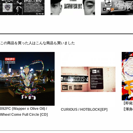
この商品を買った人はこんな商品も買いました
【即発送
092FC (Wapper x Olive Oil) /
【渾身
CURIOUS / HOTBLOCK[EP]
Wheel Come Full Circle [CD]