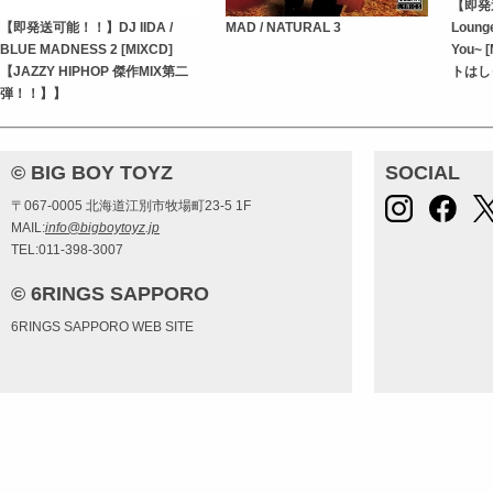
【即発送
【即発送可能！！】DJ IIDA /
MAD / NATURAL 3
Lounge
BLUE MADNESS 2 [MIXCD]
You~
【JAZZY HIPHOP 傑作MIX第二
トはし
弾！！】】
© BIG BOY TOYZ
SOCIAL
〒067-0005 北海道江別市牧場町23-5 1F
MAIL:
info@bigboytoyz.jp
TEL:011-398-3007
© 6RINGS SAPPORO
6RINGS SAPPORO WEB SITE