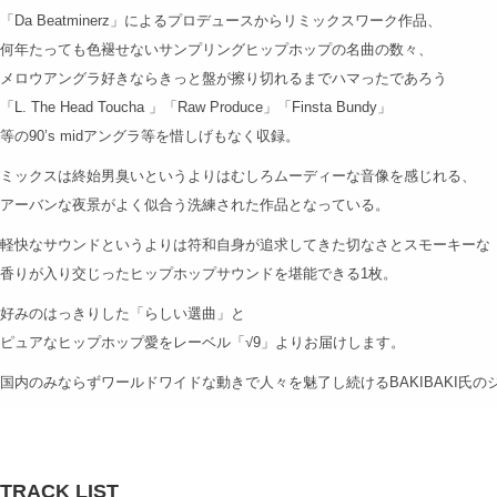
「Da Beatminerz」によるプロデュースからリミックスワーク作品、
何年たっても色褪せないサンプリングヒップホップの名曲の数々、
メロウアングラ好きならきっと盤が擦り切れるまでハマったであろう
「L. The Head Toucha 」「Raw Produce」「Finsta Bundy」
等の90’s midアングラ等を惜しげもなく収録。
ミックスは終始男臭いというよりはむしろムーディーな音像を感じれる、
アーバンな夜景がよく似合う洗練された作品となっている。
軽快なサウンドというよりは符和自身が追求してきた切なさとスモーキーな
香りが入り交じったヒップホップサウンドを堪能できる1枚。
好みのはっきりした「らしい選曲」と
ピュアなヒップホップ愛をレーベル「√9」よりお届けします。
国内のみならずワールドワイドな動きで人々を魅了し続けるBAKIBAKI氏
TRACK LIST