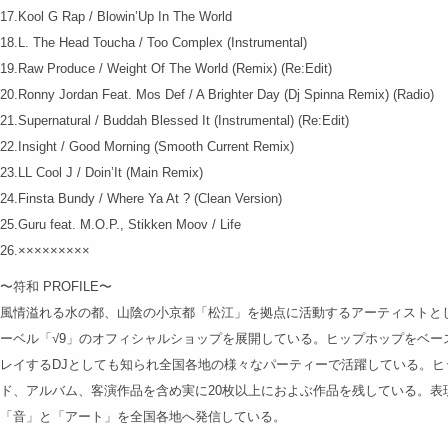
17.Kool G Rap / Blowin’Up In The World
18.L. The Head Toucha / Too Complex (Instrumental)
19.Raw Produce / Weight Of The World (Remix) (Re:Edit)
20.Ronny Jordan Feat. Mos Def / A Brighter Day (Dj Spinna Remix) (Radio)
21.Supernatural / Buddah Blessed It (Instrumental) (Re:Edit)
22.Insight / Good Morning (Smooth Current Remix)
23.LL Cool J / Doin’It (Main Remix)
24.Finsta Bundy / Where Ya At ? (Clean Version)
25.Guru feat. M.O.P., Stikken Moov / Life
26.×××××××××
〜符和 PROFILE〜
風情溢れる水の都、山陰の小京都「松江」を拠点に活動するアーティストと
ーベル「√9」のオフィシャルショップを展開している。ヒップホップをベー
レイするDJとしても知られ全国各地の様々なパーティーで活躍している。ヒ
ド、アルバム、客演作品を含め実に20枚以上におよぶ作品を残している。表
「音」と「アート」を全国各地へ発信している。