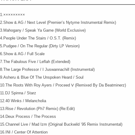
1.×××××××××
2.Show & AG / Next Level (Premier’s Nytyme Instrumental Remix)
3.Mahogany / Speak Ya Game (World Exclusive)
4.People Under The Stairs / O.S.T. (Remix)
5.Pudgee / On The Regular (Dirty LP Version)
6.Show & AG / Full Scale
7.The Fabulous Five / Leflah (Extended)
8.The Large Professor / I Juswannachill (Instrumental)
9.Asheru & Blue Of The Unspoken Heard / Soul
10.The Roots With Roy Ayers / Proceed Ⅴ (Remixed By Da Beatminerz)
11.DJ Spinna / Starz
12.40 Winks / Melancholia
13.Rise / Revolution (Ph7 Remix) (Re:Edit)
14.Deux Process / The Process
15.Channel Live / Mad Izm (Original Buckwild ’95 Remix Instrumental)
16.INI / Center Of Attention