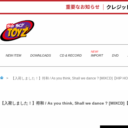
NEW ITEM
DOWNLOADS
CD & RECORD
IMPORT
DVD
>
【入荷しました！】符和 / As you think, Shall we dance ? [MIXCD]【HIP H
【入荷しました！】符和 / As you think, Shall we dance ? [MIXCD]