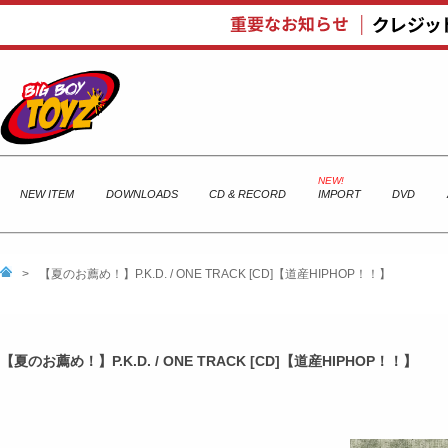
NEW ITEM
DOWNLOADS
CD & RECORD
IMPORT
DVD
>
【夏のお薦め！】P.K.D. / ONE TRACK [CD]【道産HIPHOP！！】
【夏のお薦め！】P.K.D. / ONE TRACK [CD]【道産HIPHOP！！】