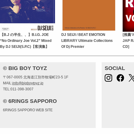
【B.J の半生、、】B.I.G. JOE
DJ SEIJI / BEAT EMOTION
[推薦マ
“No Ordinary Joe Vol.2” Mixed
LIBRARY Ultimate Collections
JAP R
By DJ SEIJI(S.P.C)【客演集】
Of Dj Premier
CD]
© BIG BOY TOYZ
SOCIAL
〒067-0005 北海道江別市牧場町23-5 1F
MAIL:
info@bigboytoyz.jp
TEL:011-398-3007
© 6RINGS SAPPORO
6RINGS SAPPORO WEB SITE