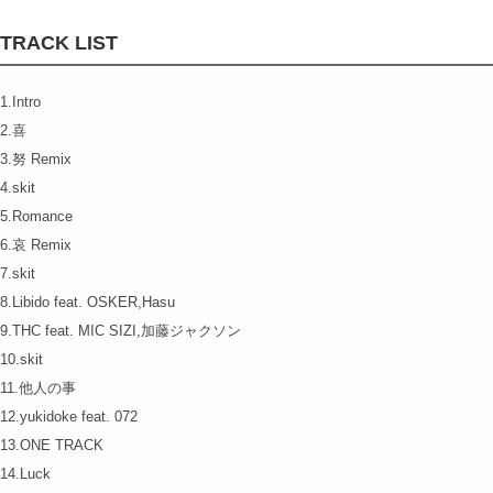
TRACK LIST
1.Intro
2.喜
3.努 Remix
4.skit
5.Romance
6.哀 Remix
7.skit
8.Libido feat. OSKER,Hasu
9.THC feat. MIC SIZI,加藤ジャクソン
10.skit
11.他人の事
12.yukidoke feat. 072
13.ONE TRACK
14.Luck