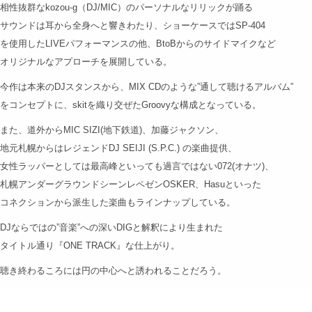
相性抜群なkozou-g（DJ/MIC）のパーソナルなリリックが踊る
サウンドは耳から全身へと響きわたり、ショーケースではSP-404
を使用したLIVEパフォーマンスの他、BtoBからのサイドマイクなど
オリジナルなアプローチを展開している。
今作は本来のDJスタンスから、MIX CDのような”通して聴けるアルバム”
をコンセプトに、skitを織り交ぜたGroovyな構成となっている。
また、道外からMIC SIZI(地下鉄道)、加藤ジャクソン、
地元札幌からはレジェンドDJ SEIJI (S.P.C.) の楽曲提供、
女性ラッパーとしては最高峰といっても過言ではない072(オナツ)、
札幌アンダーグラウンドシーンレペゼンOSKER、Hasuといった
コネクションから派生した楽曲もラインナップしている。
DJならではの”音楽”への深いDIGと解釈により生まれた
タイトル通り『ONE TRACK』な仕上がり。
聴き終わるころには円の中心へと誘われることだろう。