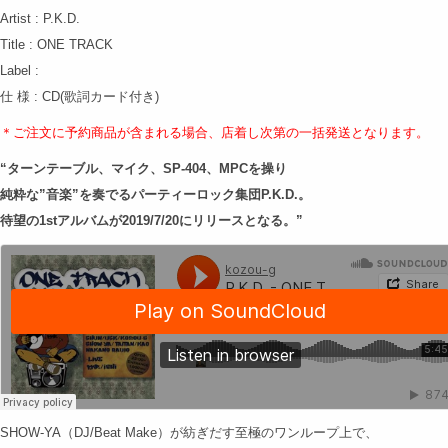
Artist : P.K.D.
Title : ONE TRACK
Label :
仕 様 : CD(歌詞カード付き)
＊ご注文に予約商品が含まれる場合、店着し次第の
一括発送となります。
“ターンテーブル、マイク、SP-404、MPCを操り
純粋な”音楽”を奏でるパーティーロック集団P.K.D.。
待望の1stアルバムが2019/7/20にリリースとなる。”
SHOW-YA（DJ/Beat Make）が紡ぎだす至極のワンループ上で、