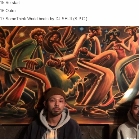
15.Re:start
16.Outro
17.SomeThink World beats by DJ SEIJI (S.P.C.)