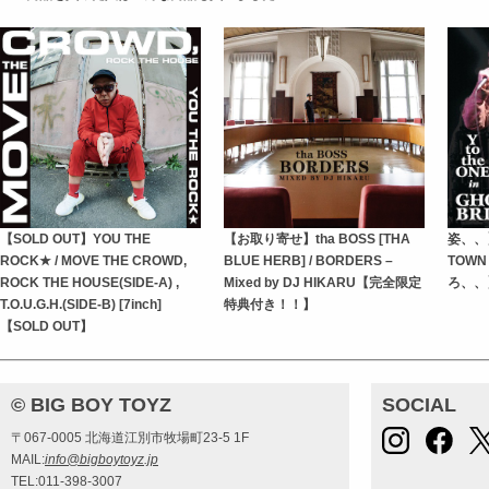
【SOLD OUT】YOU THE
【お取り寄せ】tha BOSS [THA
姿、、】Y
ROCK★ / MOVE THE CROWD,
BLUE HERB] / BORDERS –
TOWN
ROCK THE HOUSE(SIDE-A) ,
Mixed by DJ HIKARU【完全限定
ろ、、
T.O.U.G.H.(SIDE-B) [7inch]
特典付き！！】
【SOLD OUT】
© BIG BOY TOYZ
SOCIAL
〒067-0005 北海道江別市牧場町23-5 1F
MAIL:
info@bigboytoyz.jp
TEL:011-398-3007