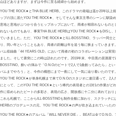
山ほどありますが、まずは今作に至る経緯から始めます。
YOU THE ROCK★とTHA BLUE HERB。このドラマの発端は遥か20
ップの頂に居たYOU THE ROCK★、そしてそんな東京主導のシーンに馴染めず
意地と意地がぶつかり合うヒップホップにおいて、両者が相容れないものと
れないものでもあり、事実THA BLUE HERBはYOU THE ROCK★をD
ていきました。ただ、YOU THE ROCK★とILL-BOSSTINO、ラッパ
り、同い年ということもあり、両者の距離は年を追う毎に狭まっていきます。ILL-
バム収録曲「44 YEARS OLD」において両者の初のコラボレーションは
ました。そして唐突にこの時は訪れたのです。2019年末、中目黒の居酒屋で呑んでい
BOSSTINO。酔いの弾みで「O.N.Oのビートで2人で1曲創ってみたら」
バムまでやろう」と、今作の構想にまで一夜にして一気に辿り着いたのです。
YOU THE ROCK★が単身札幌まで来てO.N.Oのスタジオに連日通って、2
にとって、このYOU THE ROCK★という稀代の表現者との1対1の作業
作に収められたビートの多彩さ、表現の広さ、開放感に十二分に表れておりま
これも札幌で。ここからILL-BOSSTINOも制作全般に加わり、スクラッチにはD
HERBのプロデュースの元、YOU THE ROCK★の声が吹き込まれていった
YOU THE ROCK★のアルバム「WILL NEVER DIE」。BEATは全てO.N.O