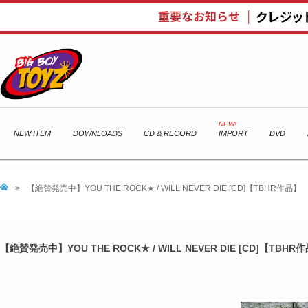
NEW ITEM
DOWNLOADS
CD & RECORD
IMPORT
DVD
>
【絶賛発売中】YOU THE ROCK★ / WILL NEVER DIE [CD]【TBHR作品】
【絶賛発売中】YOU THE ROCK★ / WILL NEVER DIE [CD]【TBHR