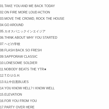
01.TAKE YOU AND ME BACK TODAY
02.ON FIRE MORE LOUD ACTION
03.MOVE THE CROWD, ROCK THE HOUSE
04.GO AROUND
05.カオスパニックインエイジア
06.THINK ABOUT WHY YOU STARTED
07.ヘビの学校
08.FLASH BACK SO FRESH
09.SAPPORAW CLASSIC
10.LONESOME SOLDIER
11.NOBODY BEATS THE YTR★
12.T.O.U.G.H.
13.ILL中目黒BLUES
14.YOU KNOW HELL? I KNOW WELL
15.ELEVATION
16.FOR YOU FROM YOU
17.PARTY OVER HERE