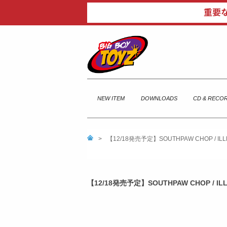
NEW ITEM
DOWNLOADS
CD & RECO
>
【12/18発売予定】SOUTHPAW CHOP / IL
【12/18発売予定】SOUTHPAW CHOP / IL