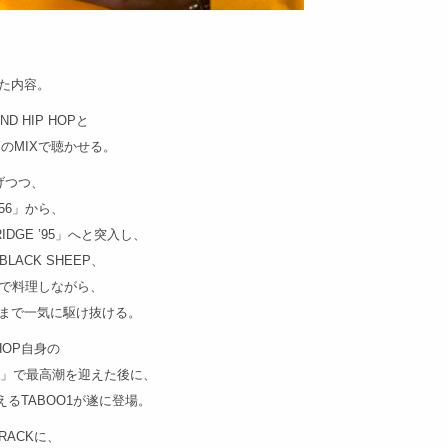
した内容。
D HIP HOPと
高のMIXで聴かせる。
げつつ、
456」から、
RIDGE ’95」へと突入し、
LACK SHEEP、
使いで料理しながら、
中盤まで一気に駆け抜ける。
HOP自身の
 DONE」で最高潮を迎えた後に、
るTABOO1が遂に登場。
RACKに、