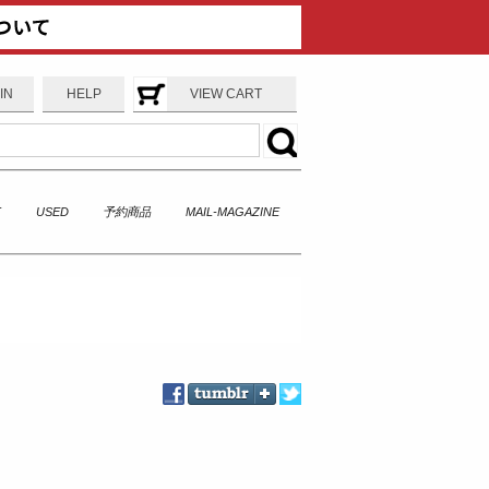
IN
HELP
VIEW CART
T
USED
予約商品
MAIL-MAGAZINE