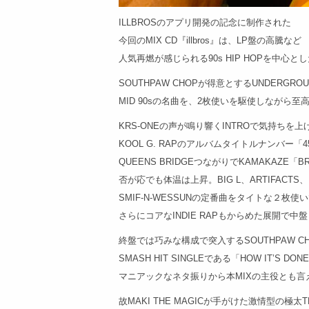
ILLBROSのアプリ開発の記念に制作された
今回のMIX CD『illbros』は、LP盤の高騰など
人気再燃が感じられる90s HIP HOPを中心と
SOUTHPAW CHOPが得意とするUNDERGROUN
MID 90sの名曲を、2枚使いを駆使しながら至
KRS-ONEの声が鳴り響くINTROで気持ちを上
KOOL G. RAPのアルバムタイトルナンバー「
QUEENS BRIDGEつながりでKAMAKAZE「B
否が応でも体温は上昇。BIG L、ARTIFACTS、B
SMIF-N-WESSUNの定番曲をタイトな２枚
さらにコアなINDIE RAPもからめた展開で
終盤では巧みな構成で突入するSOUTHPAW C
SMASH HIT SINGLEである「HOW IT’S
マニアックなネタ振りから本MIXの主役とも言え
故MAKI THE MAGICが手がけた激情型の極太T