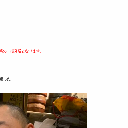
第の
一括発送となります。
に纏った