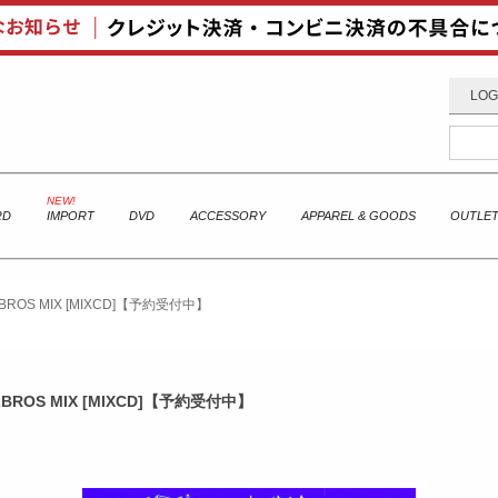
LOG
RD
IMPORT
DVD
ACCESSORY
APPAREL & GOODS
OUTLE
LBROS MIX [MIXCD]【予約受付中】
LBROS MIX [MIXCD]【予約受付中】