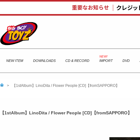
NEW ITEM
DOWNLOADS
CD & RECORD
IMPORT
DVD
>
【1stAlbum】LinoDita / Flower People [CD]【fromSAPPORO】
【1stAlbum】LinoDita / Flower People [CD]【fromSAPPORO】