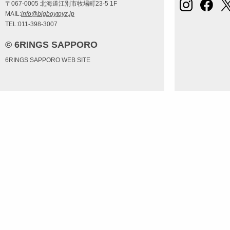
〒067-0005 北海道江別市牧場町23-5 1F
MAIL:
info@bigboytoyz.jp
TEL:011-398-3007
© 6RINGS SAPPORO
6RINGS SAPPORO WEB SITE