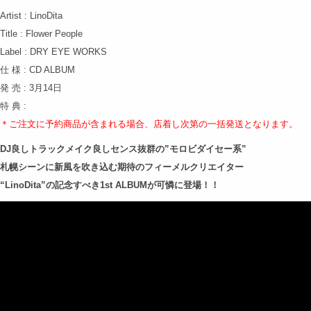
Artist : LinoDita
Title : Flower People
Label : DRY EYE WORKS
仕 様 : CD ALBUM
発 売 : 3月14日
特 典 :
＊ご注文に予約商品が含まれる場合、店着し次第の
一括発送となります。
DJ良しトラックメイク良しセンス抜群の”モロビダイセー系”
札幌シーンに新風を吹き込む期待のフィーメルクリエイター
“LinoDita”の記念すべき1st ALBUMが可憐に登場！！