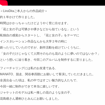
＜LinoDitaご本人からの作品紹介＞
約１年かけて作りました。
時間はかかっちゃったけどようやく世に出せます。
「花と女の子は可憐さや儚さなどから似ているな」という
私独自の感覚からスタートし、『花と女の子』をテーマに
インスタレーション作品なんかも大学２年の時に
創ったりしていたのですが、創作活動を続けていくうちに、
「女の子だけじゃなくて人間そのものも花のように儚いのではないか？」
という想いに辿り着き、今回このアルバムを制作するに至りました。
フィーチャリングには私のお友達である、
MANATO、脱走、関谷拳四朗にお願いして客演していただきました。
全員出会った頃は、私の中ではすごい魅力的な人たちで、
今回一緒に制作ができて本当に嬉しいです。
ジャケットのモデルは私一推しの花のような女の子、
花島瞳さん通称ひとみんにお願いしました。