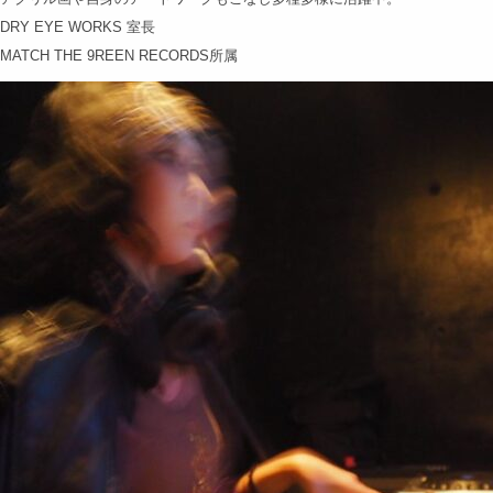
DRY EYE WORKS 室長
MATCH THE 9REEN RECORDS所属