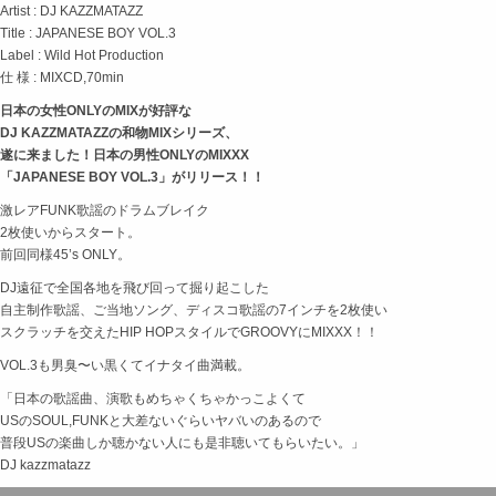
Artist : DJ KAZZMATAZZ
Title : JAPANESE BOY VOL.3
Label : Wild Hot Production
仕 様 : MIXCD,70min
日本の女性ONLYのMIXが好評な
DJ KAZZMATAZZの和物MIXシリーズ、
遂に来ました！日本の男性ONLYのMIXXX
「JAPANESE BOY VOL.3」がリリース！！
激レアFUNK歌謡のドラムブレイク
2枚使いからスタート。
前回同様45’s ONLY。
DJ遠征で全国各地を飛び回って掘り起こした
自主制作歌謡、ご当地ソング、ディスコ歌謡の7インチを2枚使い
スクラッチを交えたHIP HOPスタイルでGROOVYにMIXXX！！
VOL.3も男臭〜い黒くてイナタイ曲満載。
「日本の歌謡曲、演歌もめちゃくちゃかっこよくて
USのSOUL,FUNKと大差ないぐらいヤバいのあるので
普段USの楽曲しか聴かない人にも是非聴いてもらいたい。」
DJ kazzmatazz