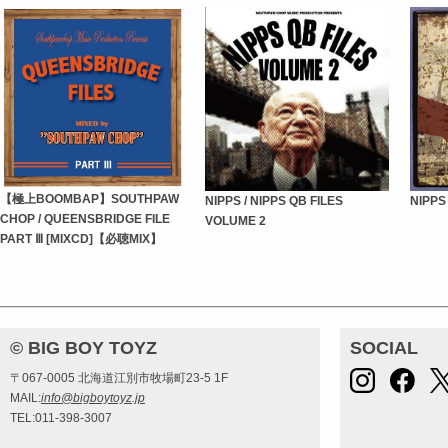
【極上BOOMBAP】SOUTHPAW
NIPPS / NIPPS QB FILES
NIPPS 
CHOP / QUEENSBRIDGE FILE
VOLUME 2
PART Ⅲ [MIXCD]【必聴MIX】
© BIG BOY TOYZ
SOCIAL
〒067-0005 北海道江別市牧場町23-5 1F
MAIL:
info@bigboytoyz.jp
TEL:011-398-3007