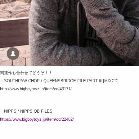
関連作も合わせてどうぞ！！
・SOUTHPAW CHOP / QUEENSBRIDGE FILE PART Ⅲ [MIXCD]
http://www.bigboytoyz.jp/item/cd/43171/
・NIPPS / NIPPS QB FILES
https://www.bigboytoyz.jp/item/cd/22482/