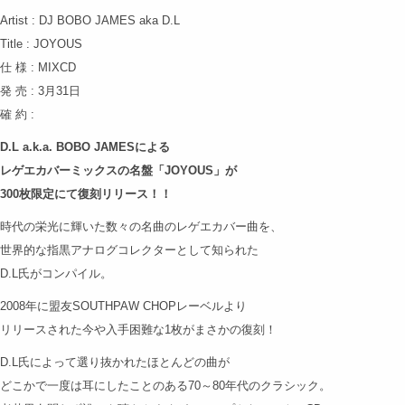
Artist : DJ BOBO JAMES aka D.L
Title : JOYOUS
仕 様 : MIXCD
発 売 : 3月31日
確 約 :
D.L a.k.a. BOBO JAMESによる
レゲエカバーミックスの名盤「JOYOUS」が
300枚限定にて復刻リリース！！
時代の栄光に輝いた数々の名曲のレゲエカバー曲を、
世界的な指黒アナログコレクターとして知られた
D.L氏がコンパイル。
2008年に盟友SOUTHPAW CHOPレーベルより
リリースされた今や入手困難な1枚がまさかの復刻！
D.L氏によって選り抜かれたほとんどの曲が
どこかで一度は耳にしたことのある70～80年代のクラシック。