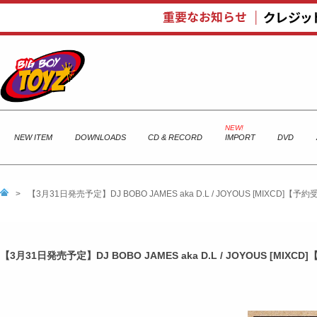
NEW ITEM
DOWNLOADS
CD & RECORD
IMPORT
DVD
>
【3月31日発売予定】DJ BOBO JAMES aka D.L / JOYOUS [MIXCD]【予
【3月31日発売予定】DJ BOBO JAMES aka D.L / JOYOUS [MIX