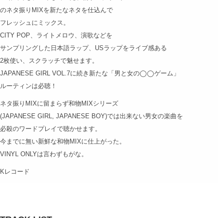
のネタ振りMIXを新たなネタを仕込んで
フレッシュにミックス。
CITY POP、ライトメロウ、演歌などを
サンプリングした日本語ラップ、USラップをライブ感ある
2枚使い、スクラッチで魅せます。
JAPANESE GIRL VOL.7に続き新たな「男と女の◯◯ゲーム」
ルーティンは必聴！
ネタ振りMIXに留まらず和物MIXシリーズ
(JAPANESE GIRL, JAPANESE BOY)では出来ない男女の楽曲を
必殺のワードプレイで聴かせます。
今までに無い新鮮な和物MIXに仕上がった。
VINYL ONLYは言わずもがな。
Kレコード