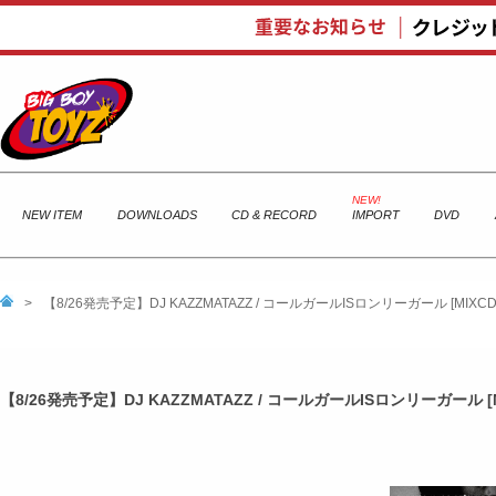
NEW ITEM
DOWNLOADS
CD & RECORD
IMPORT
DVD
>
【8/26発売予定】DJ KAZZMATAZZ / コールガールISロンリーガール [MIX
【8/26発売予定】DJ KAZZMATAZZ / コールガールISロンリーガール 