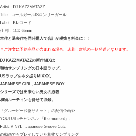
Artist : DJ KAZZMATAZZ
Title : コールガールISロンリーガール
Label : Kレコード
仕 様 : 1CD 65min
本作と過去作を同時購入で合計が税抜き料金に！！
＊ご注文に予約商品が含まれる場合、店着し次第の
一括発送となります。
DJ KAZZMATAZZの新作MIXは
和物サンプリングの日本語ラップ、
USラップをネタ振りMIXXX。
JAPANESE GIRL, JAPANESE BOY
シリーズでは出来ない男女の必殺
和物ルーティンも併せて収録。
「グルービー和物サミット」の配信企画や
YOUTUBEチャンネル 「the moment」、
FULL VINYL | Japanese Groove Cutz
の動画でもプレイしていた和物サンプリング