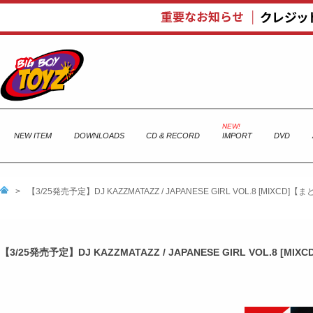
NEW ITEM
DOWNLOADS
CD & RECORD
IMPORT
DVD
>
【3/25発売予定】DJ KAZZMATAZZ / JAPANESE GIRL VOL.8 [MIXC
【3/25発売予定】DJ KAZZMATAZZ / JAPANESE GIRL VOL.8 [