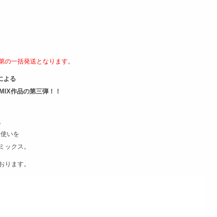
第の
一括発送となります。
Yによる
のMIX作品の第三弾！！
。
枚使いを
ミックス。
おります。