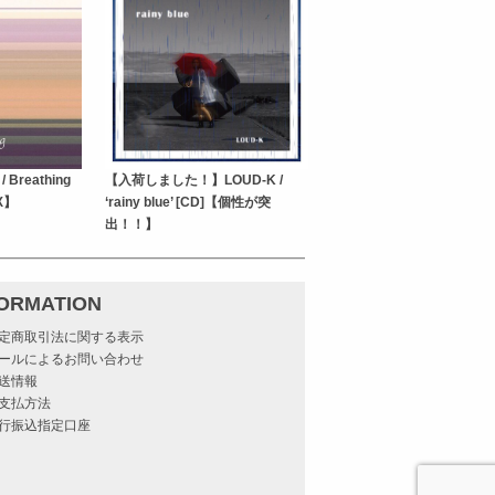
 Breathing
【入荷しました！】LOUD-K /
X】
‘rainy blue’ [CD]【個性が突
出！！】
FORMATION
定商取引法に関する表示
ールによるお問い合わせ
送情報
支払方法
行振込指定口座