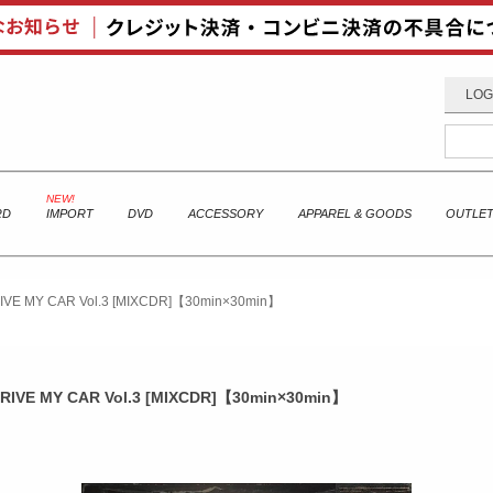
LOG
RD
IMPORT
DVD
ACCESSORY
APPAREL & GOODS
OUTLE
IVE MY CAR Vol.3 [MIXCDR]【30min×30min】
RIVE MY CAR Vol.3 [MIXCDR]【30min×30min】