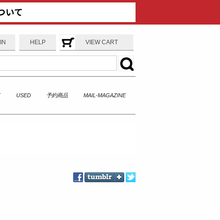
IN
HELP
VIEW CART
T
USED
予約商品
MAIL-MAGAZINE