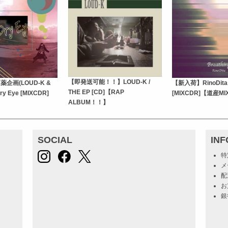
【即発送可能！！】LOUD-K /
企画(LOUD-K &
【新入荷】RinoDita /
THE EP [CD]【RAP
 Dry Eye [MIXCDR]
[MIXCDR]【道産MI
ALBUM！！】
SOCIAL
IN
特
メ
配
お
銀