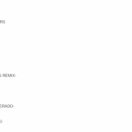
ERS
S REMIX-
PERADO-
J-