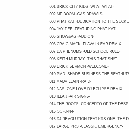
001 BRICK CITY KIDS -WHAT WHAT-
002 MF DOOM -GAS DRAWLS-
003 PHAT KAT -DEDICATION TO THE SUCK
004 JAY DEE -FEATURING PHAT KAT-
005 SHOW&AG -ADD ON-
006 CRAIG MACK -FLAVA IN EAR REMIX-
007 DA PHENOMS -OLD SCHOOL RULE-
008 KEITH MURRAY -THIS THAT SH#T
009 ERICK SERMON -WELCOME-
010 PMD -SHADE BUSINESS THE BEATNUT
011 MADVILLAIN -RAID-
012 NAS -ONE LOVE DJ ECLIPSE REMIX-
013 ILLA J -AIR SIGNS-
014 THE ROOTS -CONCERTO OF THE DES
015 OC -U-N-I-
016 DJ REVOLUTION FEAT.KRS-ONE -THE D
017 LARGE PRO -CLASSIC EMERGENCY-