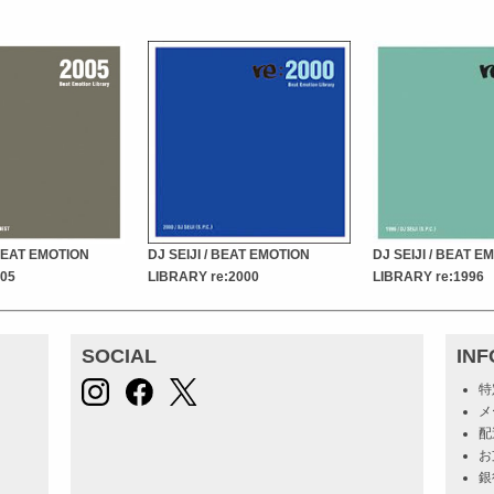
BEAT EMOTION
DJ SEIJI / BEAT EMOTION
DJ SEIJI / BEAT E
05
LIBRARY re:2000
LIBRARY re:1996
SOCIAL
IN
特
メ
配
お
銀