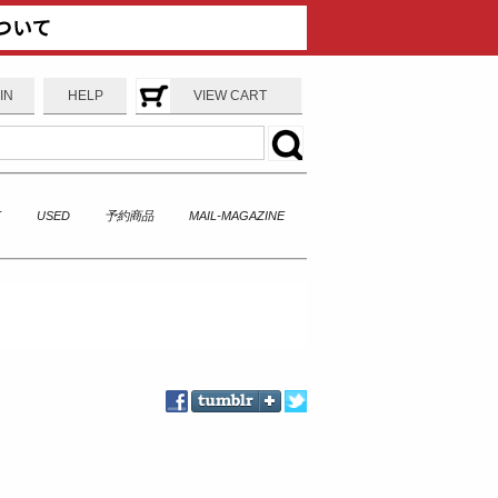
IN
HELP
VIEW CART
T
USED
予約商品
MAIL-MAGAZINE