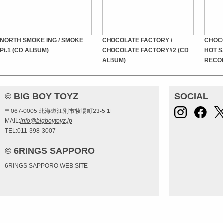
NORTH SMOKE ING / SMOKE
CHOCOLATE FACTORY /
CHOCO
Pt.1 (CD ALBUM)
CHOCOLATE FACTORY#2 (CD
HOT S
ALBUM)
RECO
© BIG BOY TOYZ
SOCIAL
〒067-0005 北海道江別市牧場町23-5 1F
MAIL:
info@bigboytoyz.jp
TEL:011-398-3007
© 6RINGS SAPPORO
6RINGS SAPPORO WEB SITE