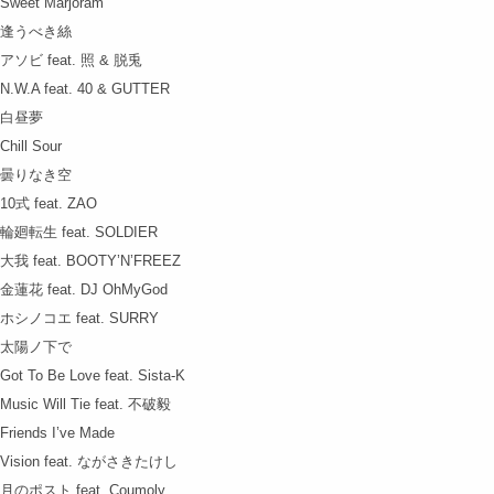
Sweet Marjoram
逢うべき絲
アソビ feat. 照 & 脱兎
N.W.A feat. 40 & GUTTER
白昼夢
Chill Sour
曇りなき空
10式 feat. ZAO
輪廻転生 feat. SOLDIER
大我 feat. BOOTY’N’FREEZ
金蓮花 feat. DJ OhMyGod
ホシノコエ feat. SURRY
太陽ノ下で
Got To Be Love feat. Sista-K
Music Will Tie feat. 不破毅
Friends I’ve Made
Vision feat. ながさきたけし
月のポスト feat. Coumoly