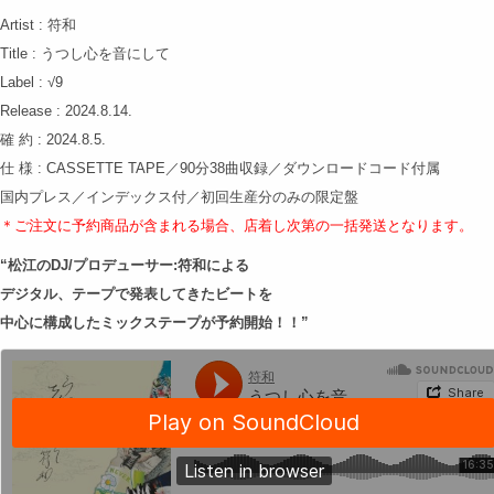
Artist : 符和
Title : うつし心を音にして
Label : √9
Release : 2024.8.14.
確 約 : 2024.8.5.
仕 様 : CASSETTE TAPE／90分38曲収録／ダウンロードコード付属
国内プレス／インデックス付／初回生産分のみの限定盤
＊ご注文に予約商品が含まれる場合、店着し次第の
一括発送となります。
“松江のDJ/プロデューサー:符和による
デジタル、テープで発表してきたビートを
中心に構成したミックステープが予約開始！！”