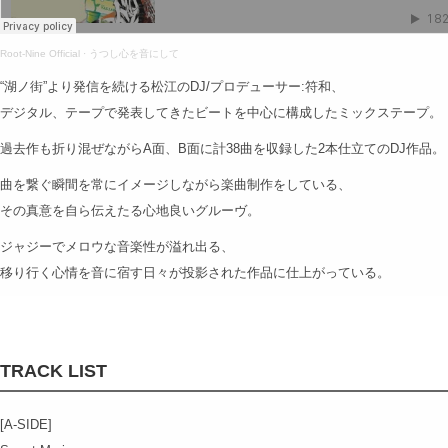
Root-Nine Official
·
うつし心を音にして
“湖ノ街”より発信を続ける松江のDJ/プロデューサー:符和、
デジタル、テープで発表してきたビートを中心に構成したミックステープ。
過去作も折り混ぜながらA面、B面に計38曲を収録した2本仕立てのDJ作品。
曲を繋ぐ瞬間を常にイメージしながら楽曲制作をしている、
その真意を自ら伝えたる心地良いグルーヴ。
ジャジーでメロウな音楽性が溢れ出る、
移り行く心情を音に宿す日々が投影された作品に仕上がっている。
TRACK LIST
[A-SIDE]