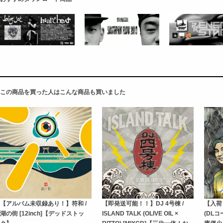
この商品を買った人はこんな商品も買いました
【アルバム未収録あり！】符和 /
【即発送可能！！】DJ 4号棟 /
【入荷
湖の街 [12inch]【デッドストッ
ISLAND TALK (OLIVE OIL ×
(DLコ