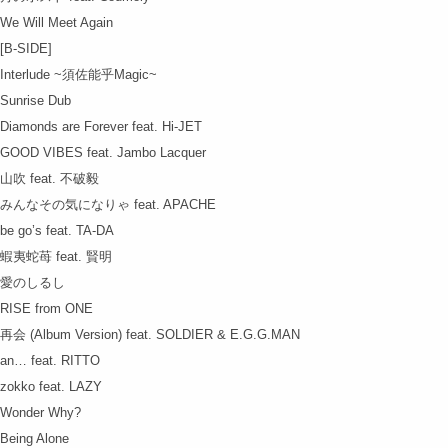
We Will Meet Again
[B-SIDE]
Interlude ~須佐能乎Magic~
Sunrise Dub
Diamonds are Forever feat. Hi-JET
GOOD VIBES feat. Jambo Lacquer
山吹 feat. 不破毅
みんなその気になりゃ feat. APACHE
be go’s feat. TA-DA
蝦夷蛇苺 feat. 賢明
愛のしるし
RISE from ONE
再会 (Album Version) feat. SOLDIER & E.G.G.MAN
an… feat. RITTO
zokko feat. LAZY
Wonder Why?
Being Alone