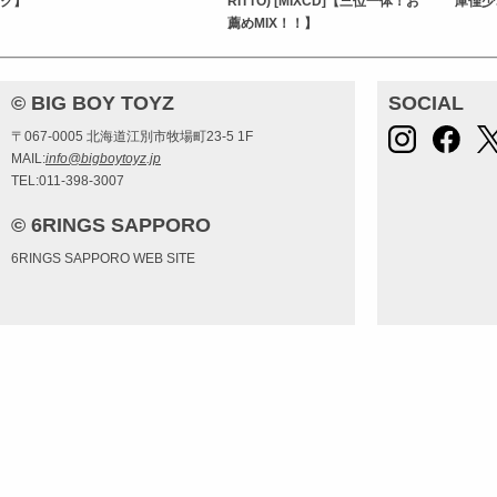
ク】
RITTO) [MIXCD]【三位一体！お
庫僅少
薦めMIX！！】
© BIG BOY TOYZ
SOCIAL
〒067-0005 北海道江別市牧場町23-5 1F
MAIL:
info@bigboytoyz.jp
TEL:011-398-3007
© 6RINGS SAPPORO
6RINGS SAPPORO WEB SITE