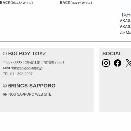
BACK(black×white)
BACK(navy×white)
【九州
AKAGA
AKAG
ルバム
© BIG BOY TOYZ
SOCIAL
〒067-0005 北海道江別市牧場町23-5 1F
MAIL:
info@bigboytoyz.jp
TEL:011-398-3007
© 6RINGS SAPPORO
6RINGS SAPPORO WEB SITE