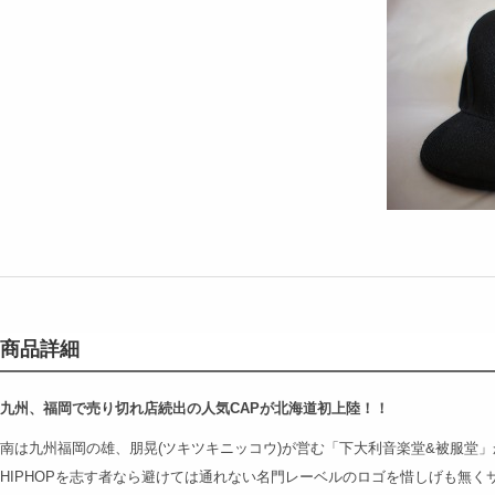
商品詳細
九州、福岡で売り切れ店続出の人気CAPが北海道初上陸！！
南は九州福岡の雄、朋晃(ツキツキニッコウ)が営む「下大利音楽堂&被服堂」
HIPHOPを志す者なら避けては通れない名門レーベルのロゴを惜しげも無く