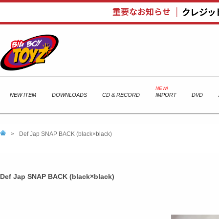
NEW ITEM
DOWNLOADS
CD & RECORD
IMPORT
DVD
>
Def Jap SNAP BACK (black×black)
Def Jap SNAP BACK (black×black)