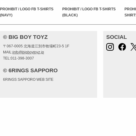
PROHIBIT / LOGO FB T-SHIRTS
PROHIBIT / LOGO FB T-SHIRTS
PROHI
(NAVY)
(BLACK)
SHIRT
© BIG BOY TOYZ
SOCIAL
〒067-0005 北海道江別市牧場町23-5 1F
MAIL:
info@bigboytoyz.jp
TEL:011-398-3007
© 6RINGS SAPPORO
6RINGS SAPPORO WEB SITE