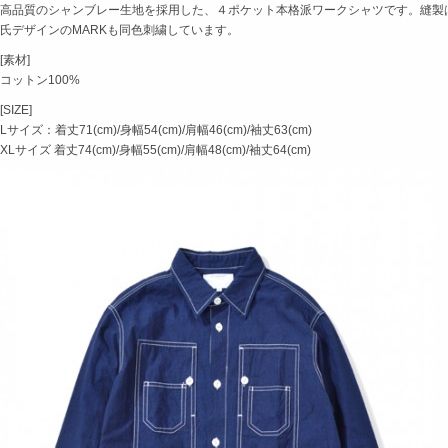
高品質のシャンブレー生地を採用した、４ポケット本格派ワークシャツです。縫製は
氏デザインのMARKも同色刺繍しています。
[素材]
コットン100%
[SIZE]
Lサイズ：着丈71(cm)/身幅54(cm)/肩幅46(cm)/袖丈63(cm)
XLサイズ 着丈74(cm)/身幅55(cm)/肩幅48(cm)/袖丈64(cm)