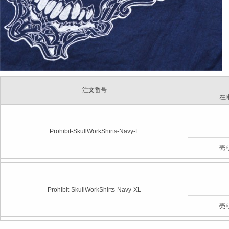
注文番号
在
Prohibit-SkullWorkShirts-Navy-L
売
Prohibit-SkullWorkShirts-Navy-XL
売