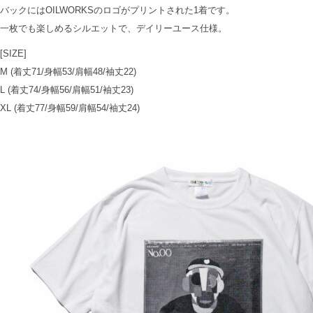
バックにはOILWORKSのロゴがプリントされた1着です。
一枚でも楽しめるシルエットで、デイリーユース仕様。
[SIZE]
M (着丈71/身幅53/肩幅48/袖丈22)
L (着丈74/身幅56/肩幅51/袖丈23)
XL (着丈77/身幅59/肩幅54/袖丈24)