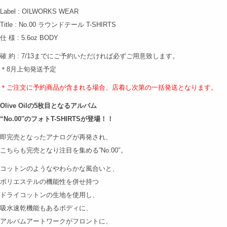
Label : OILWORKS WEAR
Title : No.00 ラウンドテール T-SHIRTS
仕 様 : 5.6oz BODY
確 約 : 7/13までにご予約いただければ必ずご用意致します。
＊8月上旬発送予定
＊ご注文に予約商品が含まれる場合、店着し次第の
一括発送となります。
Olive Oilの5枚目となるアルバム
“No.00″のフォトT-SHIRTSが登場！！
即完売となったアナログが再発され、
こちらも完売となり注目を集める”No.00″。
コットンのようなやわらかな風合いと、
ポリエステルの機能性を併せ持つ
ドライコットンの生地を使用し、
吸水速乾機能もあるボディに、
アルバムアートワークがフロントに、