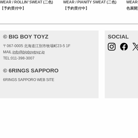
WEAR / ROLLIN’ SWEAT (二色)
WEAR / PIANITY SWEAT (二色)
WEAR 
【予約受付中】
【予約受付中】
色展開
© BIG BOY TOYZ
SOCIAL
〒067-0005 北海道江別市牧場町23-5 1F
MAIL:
info@bigboytoyz.jp
TEL:011-398-3007
© 6RINGS SAPPORO
6RINGS SAPPORO WEB SITE